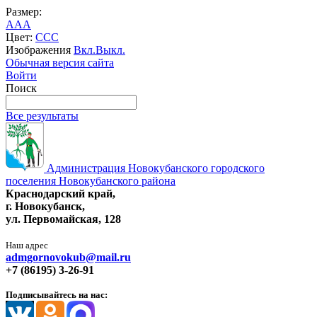
Размер:
A
A
A
Цвет:
C
C
C
Изображения
Вкл.
Выкл.
Обычная версия сайта
Войти
Поиск
Все результаты
Администрация Новокубанского городского
поселения Новокубанского района
Краснодарский край,
г. Новокубанск,
ул. Первомайская, 128
Наш адрес
admgornovokub@mail.ru
+7 (86195) 3-26-91
Подписывайтесь на нас: