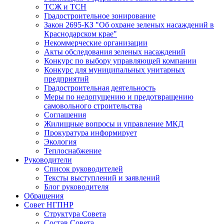
ТСЖ и ТСН
Градостроительное зонирование
Закон 2695-КЗ "Об охране зеленых насаждений в
Краснодарском крае"
Некоммерческие организации
Акты обследования зеленых насаждений
Конкурс по выбору управляющей компании
Конкурс для муниципальных унитарных
предприятий
Градостроительная деятельность
Меры по недопущению и предотвращению
самовольного строительства
Соглашения
Жилищные вопросы и управление МКД
Прокуратура информирует
Экология
Теплоснабжение
Руководители
Список руководителей
Тексты выступлений и заявлений
Блог руководителя
Обращения
Совет НГПНР
Структура Совета
Состав Совета