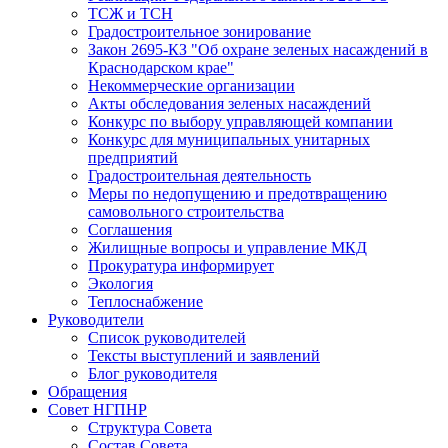
ТСЖ и ТСН
Градостроительное зонирование
Закон 2695-КЗ "Об охране зеленых насаждений в
Краснодарском крае"
Некоммерческие организации
Акты обследования зеленых насаждений
Конкурс по выбору управляющей компании
Конкурс для муниципальных унитарных
предприятий
Градостроительная деятельность
Меры по недопущению и предотвращению
самовольного строительства
Соглашения
Жилищные вопросы и управление МКД
Прокуратура информирует
Экология
Теплоснабжение
Руководители
Список руководителей
Тексты выступлений и заявлений
Блог руководителя
Обращения
Совет НГПНР
Структура Совета
Состав Совета