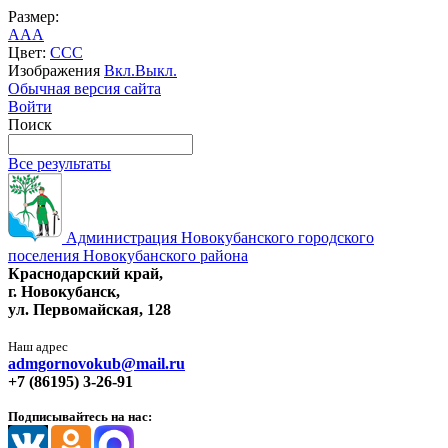
Размер:
A
A
A
Цвет:
C
C
C
Изображения
Вкл.
Выкл.
Обычная версия сайта
Войти
Поиск
Все результаты
Администрация Новокубанского городского
поселения Новокубанского района
Краснодарский край,
г. Новокубанск,
ул. Первомайская, 128
Наш адрес
admgornovokub@mail.ru
+7 (86195) 3-26-91
Подписывайтесь на нас: