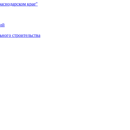
раснодарском крае"
ий
ного строительства