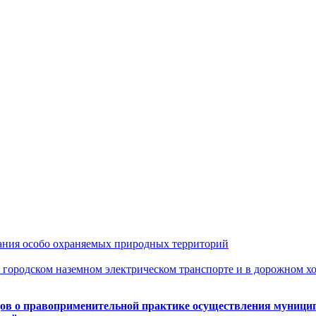
ания особо охраняемых природных территорий
городском наземном электрическом транспорте и в дорожном хо
дов о правоприменительной практике осуществления муницип