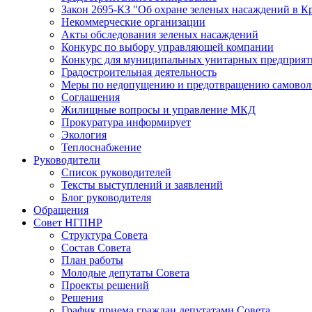
Закон 2695-КЗ "Об охране зеленых насаждений в К
Некоммерческие организации
Акты обследования зеленых насаждений
Конкурс по выбору управляющей компании
Конкурс для муниципальных унитарных предприят
Градостроительная деятельность
Меры по недопущению и предотвращению самоволь
Соглашения
Жилищные вопросы и управление МКД
Прокуратура информирует
Экология
Теплоснабжение
Руководители
Список руководителей
Тексты выступлений и заявлений
Блог руководителя
Обращения
Совет НГПНР
Структура Совета
Состав Совета
План работы
Молодые депутаты Совета
Проекты решений
Решения
График приема граждан депутатами Совета