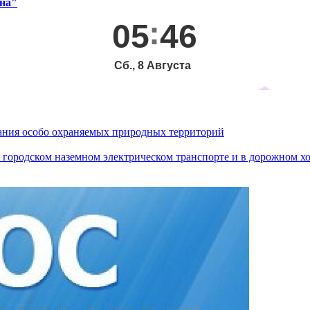
она"
05
46
Сб., 8 Августа
ания особо охраняемых природных территорий
городском наземном электрическом транспорте и в дорожном хо