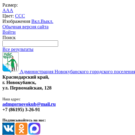
Размер:
A
A
A
Цвет:
C
C
C
Изображения
Вкл.
Выкл.
Обычная версия сайта
Войти
Поиск
Все результаты
Администрация Новокубанского городского поселения
Краснодарский край,
г. Новокубанск,
ул. Первомайская, 128
Наш адрес
admgornovokub@mail.ru
+7 (86195) 3-26-91
Подписывайтесь на нас: