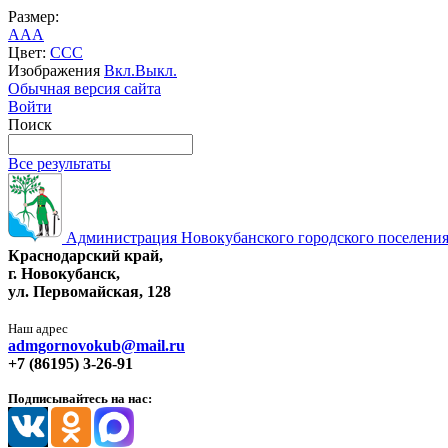
Размер:
A
A
A
Цвет:
C
C
C
Изображения
Вкл.
Выкл.
Обычная версия сайта
Войти
Поиск
Все результаты
Администрация Новокубанского городского поселения
Краснодарский край,
г. Новокубанск,
ул. Первомайская, 128
Наш адрес
admgornovokub@mail.ru
+7 (86195) 3-26-91
Подписывайтесь на нас: