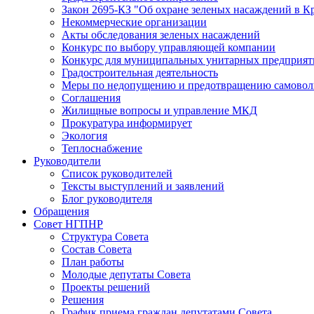
Закон 2695-КЗ "Об охране зеленых насаждений в К
Некоммерческие организации
Акты обследования зеленых насаждений
Конкурс по выбору управляющей компании
Конкурс для муниципальных унитарных предприят
Градостроительная деятельность
Меры по недопущению и предотвращению самоволь
Соглашения
Жилищные вопросы и управление МКД
Прокуратура информирует
Экология
Теплоснабжение
Руководители
Список руководителей
Тексты выступлений и заявлений
Блог руководителя
Обращения
Совет НГПНР
Структура Совета
Состав Совета
План работы
Молодые депутаты Совета
Проекты решений
Решения
График приема граждан депутатами Совета