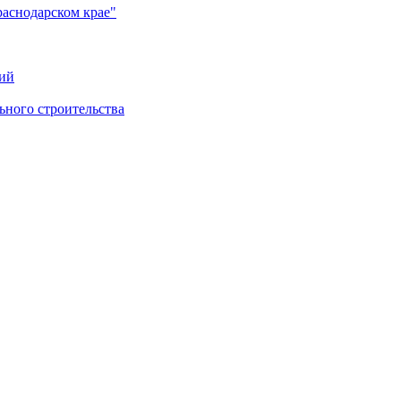
раснодарском крае"
ий
ного строительства