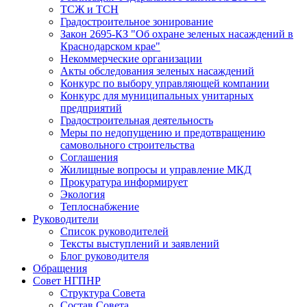
ТСЖ и ТСН
Градостроительное зонирование
Закон 2695-КЗ "Об охране зеленых насаждений в
Краснодарском крае"
Некоммерческие организации
Акты обследования зеленых насаждений
Конкурс по выбору управляющей компании
Конкурс для муниципальных унитарных
предприятий
Градостроительная деятельность
Меры по недопущению и предотвращению
самовольного строительства
Соглашения
Жилищные вопросы и управление МКД
Прокуратура информирует
Экология
Теплоснабжение
Руководители
Список руководителей
Тексты выступлений и заявлений
Блог руководителя
Обращения
Совет НГПНР
Структура Совета
Состав Совета