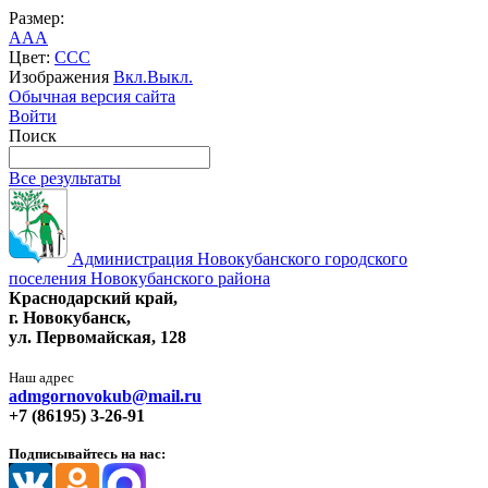
Размер:
A
A
A
Цвет:
C
C
C
Изображения
Вкл.
Выкл.
Обычная версия сайта
Войти
Поиск
Все результаты
Администрация Новокубанского городского
поселения Новокубанского района
Краснодарский край,
г. Новокубанск,
ул. Первомайская, 128
Наш адрес
admgornovokub@mail.ru
+7 (86195) 3-26-91
Подписывайтесь на нас: