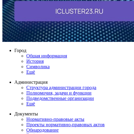
Город
Общая информация
История
Символика
Ещё
Администрация
Структура администрации города
Полномочия, задачи и функции
Подведомственные организации
Ещё
Документы
Нормативно-правовые акты
Проекты нормативно-правовых актов
Обнародование