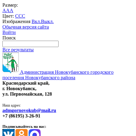
Размер:
A
A
A
Цвет:
C
C
C
Изображения
Вкл.
Выкл.
Обычная версия сайта
Войти
Поиск
Все результаты
Администрация Новокубанского городского
поселения Новокубанского района
Краснодарский край,
г. Новокубанск,
ул. Первомайская, 128
Наш адрес
admgornovokub@mail.ru
+7 (86195) 3-26-91
Подписывайтесь на нас: