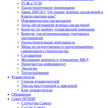
ТСЖ и ТСН
Градостроительное зонирование
Закон 2695-КЗ "Об охране зеленых насаждений в
Краснодарском крае"
Некоммерческие организации
Акты обследования зеленых насаждений
Конкурс по выбору управляющей компании
Конкурс для муниципальных унитарных
предприятий
Градостроительная деятельность
Меры по недопущению и предотвращению
самовольного строительства
Соглашения
Жилищные вопросы и управление МКД
Прокуратура информирует
Экология
Теплоснабжение
Руководители
Список руководителей
Тексты выступлений и заявлений
Блог руководителя
Обращения
Совет НГПНР
Структура Совета
Состав Совета