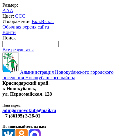
Размер:
A
A
A
Цвет:
C
C
C
Изображения
Вкл.
Выкл.
Обычная версия сайта
Войти
Поиск
Все результаты
Администрация Новокубанского городского
поселения Новокубанского района
Краснодарский край,
г. Новокубанск,
ул. Первомайская, 128
Наш адрес
admgornovokub@mail.ru
+7 (86195) 3-26-91
Подписывайтесь на нас: