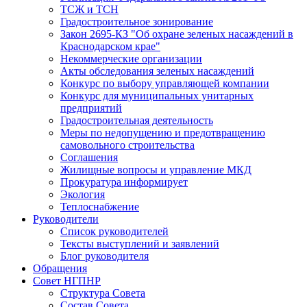
ТСЖ и ТСН
Градостроительное зонирование
Закон 2695-КЗ "Об охране зеленых насаждений в
Краснодарском крае"
Некоммерческие организации
Акты обследования зеленых насаждений
Конкурс по выбору управляющей компании
Конкурс для муниципальных унитарных
предприятий
Градостроительная деятельность
Меры по недопущению и предотвращению
самовольного строительства
Соглашения
Жилищные вопросы и управление МКД
Прокуратура информирует
Экология
Теплоснабжение
Руководители
Список руководителей
Тексты выступлений и заявлений
Блог руководителя
Обращения
Совет НГПНР
Структура Совета
Состав Совета