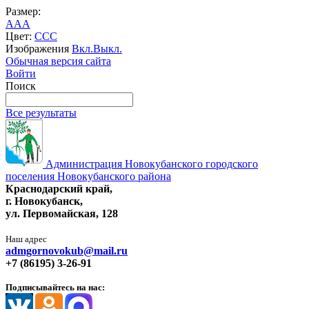
Размер:
A
A
A
Цвет:
C
C
C
Изображения
Вкл.
Выкл.
Обычная версия сайта
Войти
Поиск
Все результаты
Администрация Новокубанского городского
поселения Новокубанского района
Краснодарский край,
г. Новокубанск,
ул. Первомайская, 128
Наш адрес
admgornovokub@mail.ru
+7 (86195) 3-26-91
Подписывайтесь на нас: