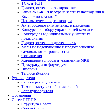
ТСЖ и ТСН
Градостроительное зонирование
Закон 2695-КЗ "Об охране зеленых насаждений в
Краснодарском крае"
Некоммерческие организации
Акты обследования зеленых насаждений
Конкурс по выбору управляющей компании
Конкурс для муниципальных унитарных
предприятий
Градостроительная деятельность
Меры по недопущению и предотвращению
самовольного строительства
Соглашения
Жилищные вопросы и управление МКД
Прокуратура информирует
Экология
Теплоснабжение
Руководители
Список руководителей
Тексты выступлений и заявлений
Блог руководителя
Обращения
Совет НГПНР
Структура Совета
Состав Совета