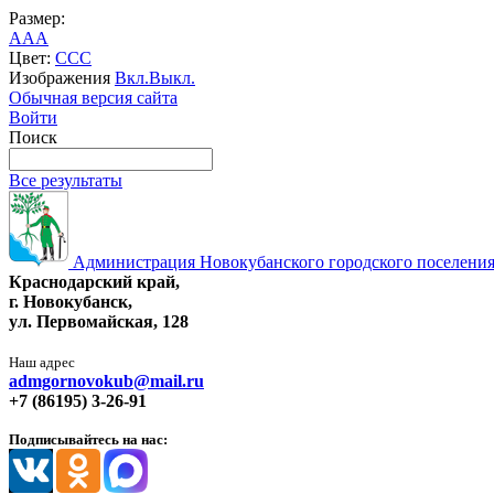
Размер:
A
A
A
Цвет:
C
C
C
Изображения
Вкл.
Выкл.
Обычная версия сайта
Войти
Поиск
Все результаты
Администрация Новокубанского городского поселения
Краснодарский край,
г. Новокубанск,
ул. Первомайская, 128
Наш адрес
admgornovokub@mail.ru
+7 (86195) 3-26-91
Подписывайтесь на нас: