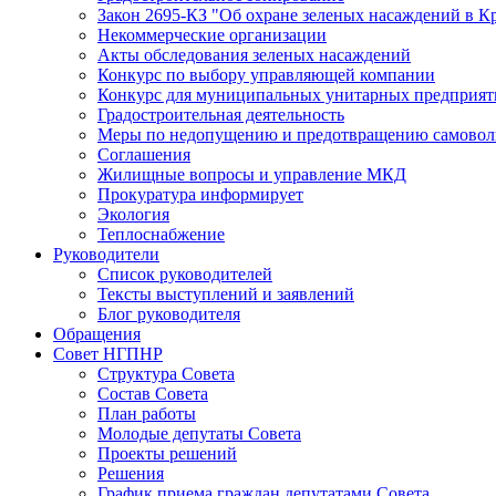
Закон 2695-КЗ "Об охране зеленых насаждений в К
Некоммерческие организации
Акты обследования зеленых насаждений
Конкурс по выбору управляющей компании
Конкурс для муниципальных унитарных предприят
Градостроительная деятельность
Меры по недопущению и предотвращению самоволь
Соглашения
Жилищные вопросы и управление МКД
Прокуратура информирует
Экология
Теплоснабжение
Руководители
Список руководителей
Тексты выступлений и заявлений
Блог руководителя
Обращения
Совет НГПНР
Структура Совета
Состав Совета
План работы
Молодые депутаты Совета
Проекты решений
Решения
График приема граждан депутатами Совета