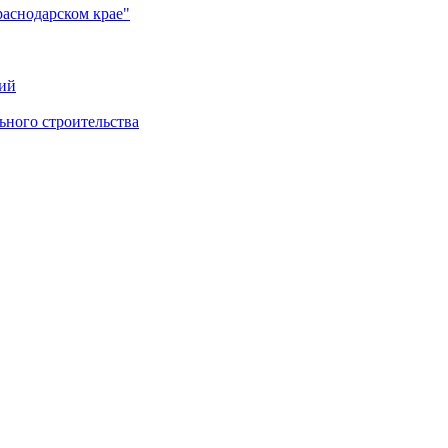
раснодарском крае"
ий
ного строительства