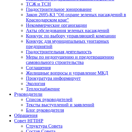
ТСЖ и ТСН
Градостроительное зонирование
Закон 2695-КЗ "Об охране зеленых насаждений в
Краснодарском крае"
Некоммерческие организации
Акты обследования зеленых насаждений
Конкурс по выбору управляющей компании
Конкурс для муниципальных унитарных
предприятий
Градостроительная деятельность
Меры по недопущению и предотвращению
самовольного строительства
Соглашения
Жилищные вопросы и управление МКД
Прокуратура информирует
Экология
Теплоснабжение
Руководители
Список руководителей
Тексты выступлений и заявлений
Блог руководителя
Обращения
Совет НГПНР
Структура Совета
Состав Совета