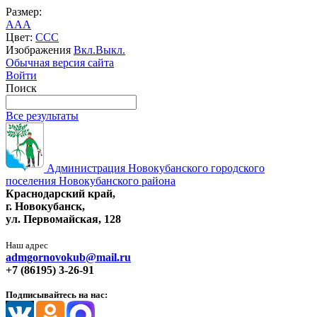
Размер:
A
A
A
Цвет:
C
C
C
Изображения
Вкл.
Выкл.
Обычная версия сайта
Войти
Поиск
Все результаты
Администрация Новокубанского городского
поселения Новокубанского района
Краснодарский край,
г. Новокубанск,
ул. Первомайская, 128
Наш адрес
admgornovokub@mail.ru
+7 (86195) 3-26-91
Подписывайтесь на нас: