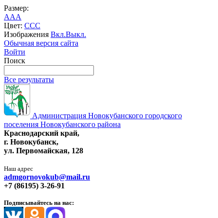
Размер:
A
A
A
Цвет:
C
C
C
Изображения
Вкл.
Выкл.
Обычная версия сайта
Войти
Поиск
Все результаты
Администрация Новокубанского городского
поселения Новокубанского района
Краснодарский край,
г. Новокубанск,
ул. Первомайская, 128
Наш адрес
admgornovokub@mail.ru
+7 (86195) 3-26-91
Подписывайтесь на нас: