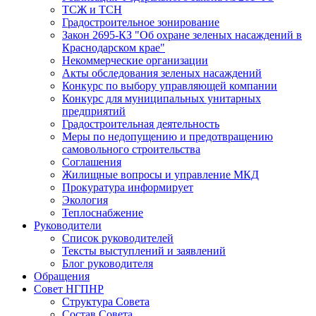
ТСЖ и ТСН
Градостроительное зонирование
Закон 2695-КЗ "Об охране зеленых насаждений в
Краснодарском крае"
Некоммерческие организации
Акты обследования зеленых насаждений
Конкурс по выбору управляющей компании
Конкурс для муниципальных унитарных
предприятий
Градостроительная деятельность
Меры по недопущению и предотвращению
самовольного строительства
Соглашения
Жилищные вопросы и управление МКД
Прокуратура информирует
Экология
Теплоснабжение
Руководители
Список руководителей
Тексты выступлений и заявлений
Блог руководителя
Обращения
Совет НГПНР
Структура Совета
Состав Совета