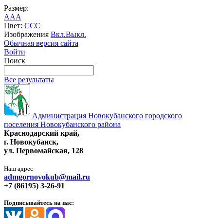
Размер:
A
A
A
Цвет:
C
C
C
Изображения
Вкл.
Выкл.
Обычная версия сайта
Войти
Поиск
Все результаты
Администрация Новокубанского городского
поселения Новокубанского района
Краснодарский край,
г. Новокубанск,
ул. Первомайская, 128
Наш адрес
admgornovokub@mail.ru
+7 (86195) 3-26-91
Подписывайтесь на нас: