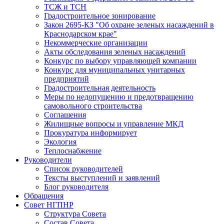
ТСЖ и ТСН
Градостроительное зонирование
Закон 2695-КЗ "Об охране зеленых насаждений в
Краснодарском крае"
Некоммерческие организации
Акты обследования зеленых насаждений
Конкурс по выбору управляющей компании
Конкурс для муниципальных унитарных
предприятий
Градостроительная деятельность
Меры по недопущению и предотвращению
самовольного строительства
Соглашения
Жилищные вопросы и управление МКД
Прокуратура информирует
Экология
Теплоснабжение
Руководители
Список руководителей
Тексты выступлений и заявлений
Блог руководителя
Обращения
Совет НГПНР
Структура Совета
Состав Совета