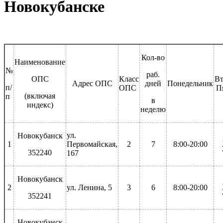
Новокубанске
Кол-во
Наименование
№
раб.
ОПС
Класс
Вт
Адрес ОПС
дней
Понедельник
п/
ОПС
П
(включая
п
в
индекс)
неделю
ул.
Новокубанск
1
Первомайская,
2
7
8:00-20:00
352240
167
Новокубанск
2
ул. Ленина, 5
3
6
8:00-20:00
352241
Новокубанск