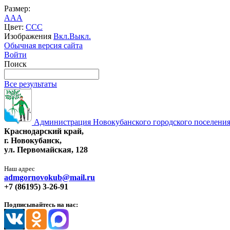
Размер:
A
A
A
Цвет:
C
C
C
Изображения
Вкл.
Выкл.
Обычная версия сайта
Войти
Поиск
Все результаты
Администрация Новокубанского городского поселения
Краснодарский край,
г. Новокубанск,
ул. Первомайская, 128
Наш адрес
admgornovokub@mail.ru
+7 (86195) 3-26-91
Подписывайтесь на нас: