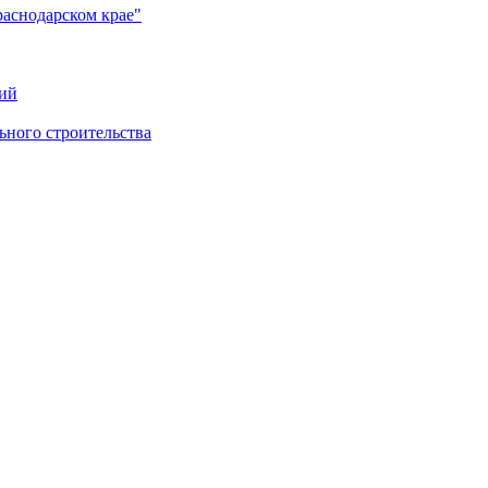
раснодарском крае"
ий
ного строительства