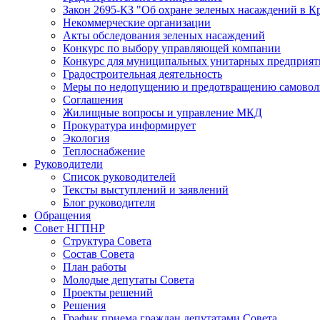
Закон 2695-КЗ "Об охране зеленых насаждений в К
Некоммерческие организации
Акты обследования зеленых насаждений
Конкурс по выбору управляющей компании
Конкурс для муниципальных унитарных предприят
Градостроительная деятельность
Меры по недопущению и предотвращению самоволь
Соглашения
Жилищные вопросы и управление МКД
Прокуратура информирует
Экология
Теплоснабжение
Руководители
Список руководителей
Тексты выступлений и заявлений
Блог руководителя
Обращения
Совет НГПНР
Структура Совета
Состав Совета
План работы
Молодые депутаты Совета
Проекты решений
Решения
График приема граждан депутатами Совета