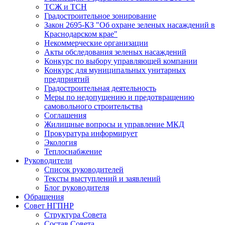
ТСЖ и ТСН
Градостроительное зонирование
Закон 2695-КЗ "Об охране зеленых насаждений в
Краснодарском крае"
Некоммерческие организации
Акты обследования зеленых насаждений
Конкурс по выбору управляющей компании
Конкурс для муниципальных унитарных
предприятий
Градостроительная деятельность
Меры по недопущению и предотвращению
самовольного строительства
Соглашения
Жилищные вопросы и управление МКД
Прокуратура информирует
Экология
Теплоснабжение
Руководители
Список руководителей
Тексты выступлений и заявлений
Блог руководителя
Обращения
Совет НГПНР
Структура Совета
Состав Совета