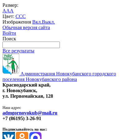
Размер:
A
A
A
Цвет:
C
C
C
Изображения
Вкл.
Выкл.
Обычная версия сайта
Войти
Поиск
Все результаты
Администрация Новокубанского городского
поселения Новокубанского района
Краснодарский край,
г. Новокубанск,
ул. Первомайская, 128
Наш адрес
admgornovokub@mail.ru
+7 (86195) 3-26-91
Подписывайтесь на нас: