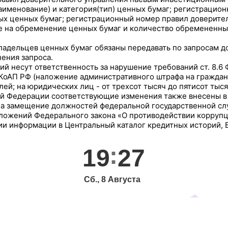
аименование) и категория(тип) ценных бумаг; регистрацио
ых ценных бумаг; регистрационный номер правил доверит
е на обременение ценных бумаг и количество обремененны
ладельцев ценных бумаг обязаны передавать по запросам 
ения запроса.
ий несут ответственность за нарушение требований ст. 8.6 
9 КоАП РФ (наложение административного штрафа на граждан 
ей; на юридических лиц - от трехсот тысяч до пятисот тыся
ой Федерации соответствующие изменения также внесены в
а замещение должностей федеральной государственной слу
оложений Федерального закона «О противодействии коррупц
ии информации в Центральный каталог кредитных историй, 
19
27
Сб., 8 Августа