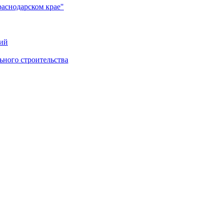
раснодарском крае"
ий
ного строительства