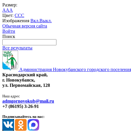
Размер:
A
A
A
Цвет:
C
C
C
Изображения
Вкл.
Выкл.
Обычная версия сайта
Войти
Поиск
Все результаты
Администрация Новокубанского городского поселения
Краснодарский край,
г. Новокубанск,
ул. Первомайская, 128
Наш адрес
admgornovokub@mail.ru
+7 (86195) 3-26-91
Подписывайтесь на нас: