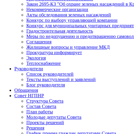
Закон 2695-КЗ "Об охране зеленых насаждений в К
Некоммерческие организации
Акты обследования зеленых насаждений
Конкурс по выбору управляющей компании
Конкурс для муниципальных унитарных предприят
Градостроительная деятельность
Меры по недопущению и предотвращению самоволь
Соглашения
Жилищные вопросы и управление МКД
Прокуратура информирует
Экология
Теплоснабжение
Руководители
Список руководителей
Тексты выступлений и заявлений
Блог руководителя
Обращения
Совет НГПНР
Структура Совета
Состав Совета
План работы
Молодые депутаты Совета
Проекты решений
Решения
График приема граждан депутатами Совета