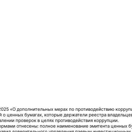
.2025 «О дополнительных мерах по противодействию корруп
 о ценных бумагах, которые держатели реестра владельцев
лении проверок в целях противодействия коррупции.
нормами отнесены: полное наименование эмитента ценных б
правил доверительного управления паевым инвестиционным