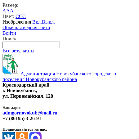
Размер:
A
A
A
Цвет:
C
C
C
Изображения
Вкл.
Выкл.
Обычная версия сайта
Войти
Поиск
Все результаты
Администрация Новокубанского городского
поселения Новокубанского района
Краснодарский край,
г. Новокубанск,
ул. Первомайская, 128
Наш адрес
admgornovokub@mail.ru
+7 (86195) 3-26-91
Подписывайтесь на нас: