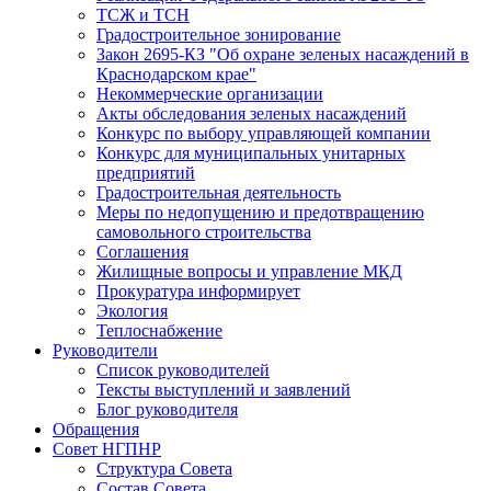
ТСЖ и ТСН
Градостроительное зонирование
Закон 2695-КЗ "Об охране зеленых насаждений в
Краснодарском крае"
Некоммерческие организации
Акты обследования зеленых насаждений
Конкурс по выбору управляющей компании
Конкурс для муниципальных унитарных
предприятий
Градостроительная деятельность
Меры по недопущению и предотвращению
самовольного строительства
Соглашения
Жилищные вопросы и управление МКД
Прокуратура информирует
Экология
Теплоснабжение
Руководители
Список руководителей
Тексты выступлений и заявлений
Блог руководителя
Обращения
Совет НГПНР
Структура Совета
Состав Совета