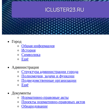
Город
Общая информация
История
Символика
Ещё
Администрация
Структура администрации города
Полномочия, задачи и функции
Подведомственные организации
Ещё
Документы
Нормативно-правовые акты
Проекты нормативно-правовых актов
Обнародование