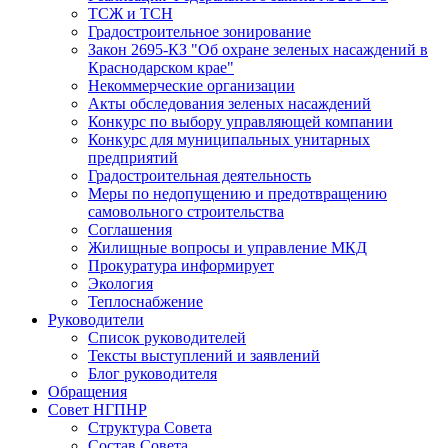
ТСЖ и ТСН
Градостроительное зонирование
Закон 2695-КЗ "Об охране зеленых насаждений в
Краснодарском крае"
Некоммерческие организации
Акты обследования зеленых насаждений
Конкурс по выбору управляющей компании
Конкурс для муниципальных унитарных
предприятий
Градостроительная деятельность
Меры по недопущению и предотвращению
самовольного строительства
Соглашения
Жилищные вопросы и управление МКД
Прокуратура информирует
Экология
Теплоснабжение
Руководители
Список руководителей
Тексты выступлений и заявлений
Блог руководителя
Обращения
Совет НГПНР
Структура Совета
Состав Совета