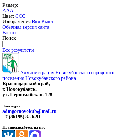
Размер:
A
A
A
Цвет:
C
C
C
Изображения
Вкл.
Выкл.
Обычная версия сайта
Войти
Поиск
Все результаты
Администрация Новокубанского городского
поселения Новокубанского района
Краснодарский край,
г. Новокубанск,
ул. Первомайская, 128
Наш адрес
admgornovokub@mail.ru
+7 (86195) 3-26-91
Подписывайтесь на нас: