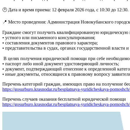
🕐 Дата и время приема: 12 февраля 2026 года, с 10:30 до 12:30.
📍 Место проведения: Администрация Новокубанского городског
Граждане смогут получить квалифицированную юридическую 
• устного или письменного консультирования;
• составления документов правового характера;
• представительства в судах, органах государственной власти 
В целях получения юридической помощи при себе необходимо
• паспорт либо иной документ удостоверяющий личность;
• документ, подтверждающий отнесение к определенной катег
• иные документы, относящиеся к правовому вопросу заявителя
Перечень категорий граждан, имеющих право на получение б
https://gosurburo.krasnodar.ru/besplatnaya-yuridicheskaya-pomoshc
Перечень случаев оказания бесплатной юридической помощи
https://gosurburo.krasnodar.ru/besplatnaya-yuridicheskaya-pomoshc