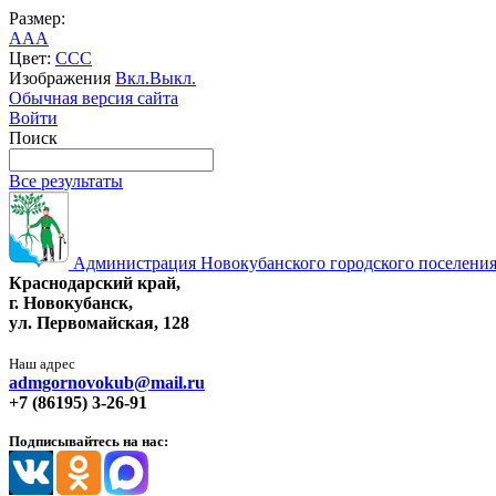
Размер:
A
A
A
Цвет:
C
C
C
Изображения
Вкл.
Выкл.
Обычная версия сайта
Войти
Поиск
Все результаты
Администрация Новокубанского городского поселения
Краснодарский край,
г. Новокубанск,
ул. Первомайская, 128
Наш адрес
admgornovokub@mail.ru
+7 (86195) 3-26-91
Подписывайтесь на нас: