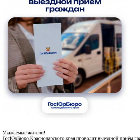
Уважаемые жители!
ГосЮрБюро Краснодарского края проводит выездной приём гр