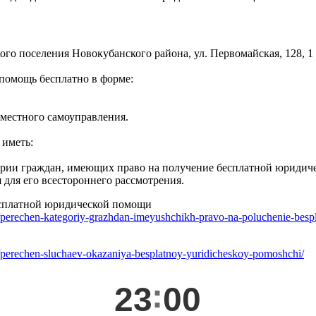
о поселения Новокубанского района, ул. Первомайская, 128, 1 
помощь бесплатно в форме:
и местного самоуправления.
 иметь:
ории граждан, имеющих право на получение бесплатной юридич
 для его всестороннего рассмотрения.
есплатной юридической помощи
h/perechen-kategoriy-grazhdan-imeyushchikh-pravo-na-poluchenie-bes
h/perechen-sluchaev-okazaniya-besplatnoy-yuridicheskoy-pomoshchi/
23
00