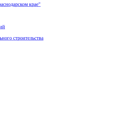
раснодарском крае"
ий
ного строительства