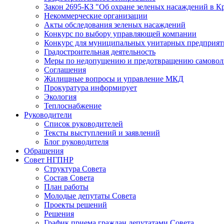
Закон 2695-КЗ "Об охране зеленых насаждений в К
Некоммерческие организации
Акты обследования зеленых насаждений
Конкурс по выбору управляющей компании
Конкурс для муниципальных унитарных предприят
Градостроительная деятельность
Меры по недопущению и предотвращению самоволь
Соглашения
Жилищные вопросы и управление МКД
Прокуратура информирует
Экология
Теплоснабжение
Руководители
Список руководителей
Тексты выступлений и заявлений
Блог руководителя
Обращения
Совет НГПНР
Структура Совета
Состав Совета
План работы
Молодые депутаты Совета
Проекты решений
Решения
График приема граждан депутатами Совета