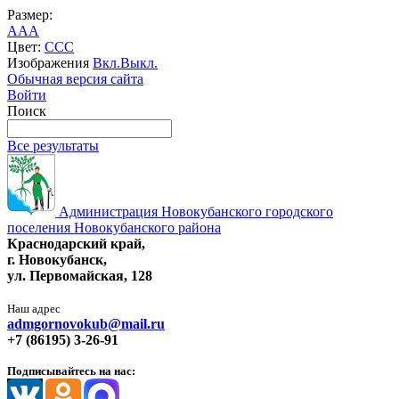
Размер:
A
A
A
Цвет:
C
C
C
Изображения
Вкл.
Выкл.
Обычная версия сайта
Войти
Поиск
Все результаты
Администрация Новокубанского городского
поселения Новокубанского района
Краснодарский край,
г. Новокубанск,
ул. Первомайская, 128
Наш адрес
admgornovokub@mail.ru
+7 (86195) 3-26-91
Подписывайтесь на нас: