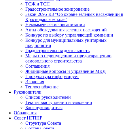
ТСЖ и ТСН
Градостроительное зонирование
Закон 2695-КЗ "Об охране зеленых насаждений в
Краснодарском крае"
Некоммерческие организации
Акты обследования зеленых насаждений
Конкурс по выбору управляющей компании
Конкурс для муниципальных унитарных
предприятий
Градостроительная деятельность
Меры по недопущению и предотвращению
самовольного строительства
Соглашения
Жилищные вопросы и управление МКД
Прокуратура информирует
Экология
Теплоснабжение
Руководители
Список руководителей
Тексты выступлений и заявлений
Блог руководителя
Обращения
Совет НГПНР
Структура Совета
Состав Совета