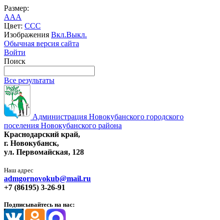
Размер:
A
A
A
Цвет:
C
C
C
Изображения
Вкл.
Выкл.
Обычная версия сайта
Войти
Поиск
Все результаты
Администрация Новокубанского городского
поселения Новокубанского района
Краснодарский край,
г. Новокубанск,
ул. Первомайская, 128
Наш адрес
admgornovokub@mail.ru
+7 (86195) 3-26-91
Подписывайтесь на нас: