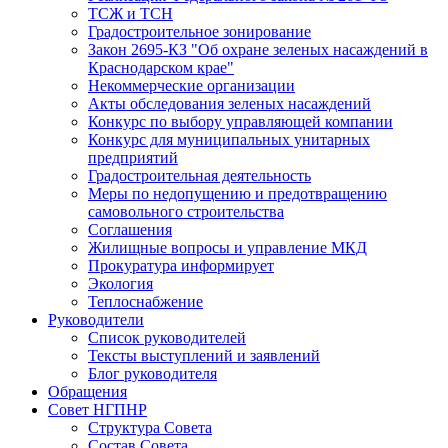
ТСЖ и ТСН
Градостроительное зонирование
Закон 2695-КЗ "Об охране зеленых насаждений в
Краснодарском крае"
Некоммерческие организации
Акты обследования зеленых насаждений
Конкурс по выбору управляющей компании
Конкурс для муниципальных унитарных
предприятий
Градостроительная деятельность
Меры по недопущению и предотвращению
самовольного строительства
Соглашения
Жилищные вопросы и управление МКД
Прокуратура информирует
Экология
Теплоснабжение
Руководители
Список руководителей
Тексты выступлений и заявлений
Блог руководителя
Обращения
Совет НГПНР
Структура Совета
Состав Совета