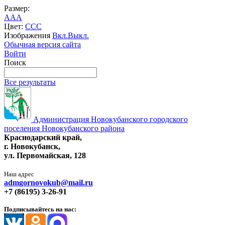
Размер:
A
A
A
Цвет:
C
C
C
Изображения
Вкл.
Выкл.
Обычная версия сайта
Войти
Поиск
Все результаты
Администрация Новокубанского городского
поселения Новокубанского района
Краснодарский край,
г. Новокубанск,
ул. Первомайская, 128
Наш адрес
admgornovokub@mail.ru
+7 (86195) 3-26-91
Подписывайтесь на нас: