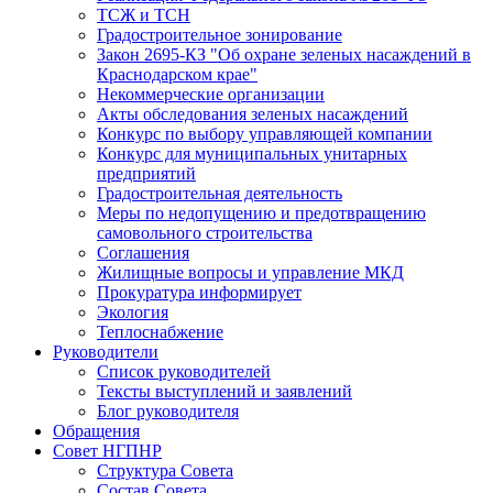
ТСЖ и ТСН
Градостроительное зонирование
Закон 2695-КЗ "Об охране зеленых насаждений в
Краснодарском крае"
Некоммерческие организации
Акты обследования зеленых насаждений
Конкурс по выбору управляющей компании
Конкурс для муниципальных унитарных
предприятий
Градостроительная деятельность
Меры по недопущению и предотвращению
самовольного строительства
Соглашения
Жилищные вопросы и управление МКД
Прокуратура информирует
Экология
Теплоснабжение
Руководители
Список руководителей
Тексты выступлений и заявлений
Блог руководителя
Обращения
Совет НГПНР
Структура Совета
Состав Совета