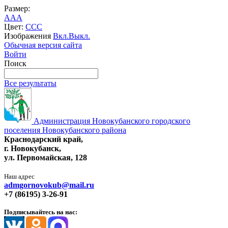
Размер:
A
A
A
Цвет:
C
C
C
Изображения
Вкл.
Выкл.
Обычная версия сайта
Войти
Поиск
Все результаты
Администрация Новокубанского городского
поселения Новокубанского района
Краснодарский край,
г. Новокубанск,
ул. Первомайская, 128
Наш адрес
admgornovokub@mail.ru
+7 (86195) 3-26-91
Подписывайтесь на нас: