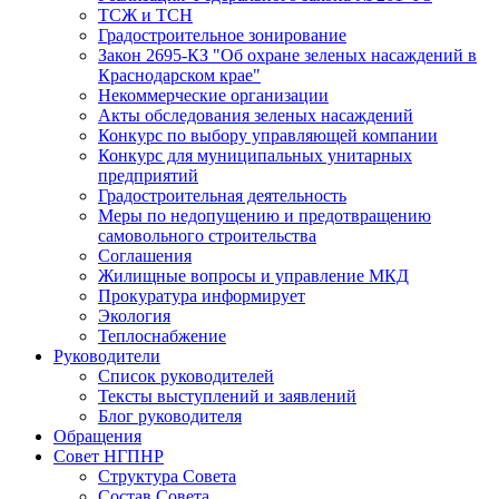
ТСЖ и ТСН
Градостроительное зонирование
Закон 2695-КЗ "Об охране зеленых насаждений в
Краснодарском крае"
Некоммерческие организации
Акты обследования зеленых насаждений
Конкурс по выбору управляющей компании
Конкурс для муниципальных унитарных
предприятий
Градостроительная деятельность
Меры по недопущению и предотвращению
самовольного строительства
Соглашения
Жилищные вопросы и управление МКД
Прокуратура информирует
Экология
Теплоснабжение
Руководители
Список руководителей
Тексты выступлений и заявлений
Блог руководителя
Обращения
Совет НГПНР
Структура Совета
Состав Совета