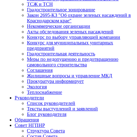
ТСЖ и ТСН
Градостроительное зонирование
Закон 2695-КЗ "Об охране зеленых насаждений в
Краснодарском крае"
Некоммерческие организации
Акты обследования зеленых насаждений
Конкурс по выбору управляющей компании
Конкурс для муниципальных унитарных
предприятий
Градостроительная деятельность
Меры по недопущению и предотвращению
самовольного строительства
Соглашения
Жилищные вопросы и управление МКД
Прокуратура информирует
Экология
Теплоснабжение
Руководители
Список руководителей
Тексты выступлений и заявлений
Блог руководителя
Обращения
Совет НГПНР
Структура Совета
Состав Совета