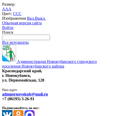
Размер:
A
A
A
Цвет:
C
C
C
Изображения
Вкл.
Выкл.
Обычная версия сайта
Войти
Поиск
Все результаты
Администрация Новокубанского городского
поселения Новокубанского района
Краснодарский край,
г. Новокубанск,
ул. Первомайская, 128
Наш адрес
admgornovokub@mail.ru
+7 (86195) 3-26-91
Подписывайтесь на нас: