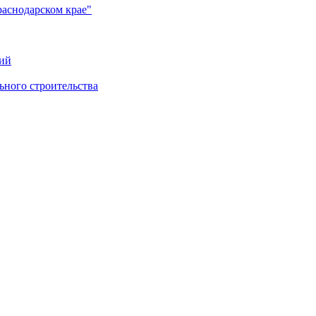
раснодарском крае"
ий
ного строительства