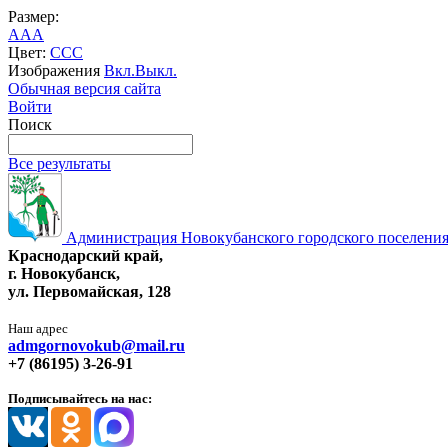
Размер:
A
A
A
Цвет:
C
C
C
Изображения
Вкл.
Выкл.
Обычная версия сайта
Войти
Поиск
Все результаты
Администрация Новокубанского городского поселения
Краснодарский край,
г. Новокубанск,
ул. Первомайская, 128
Наш адрес
admgornovokub@mail.ru
+7 (86195) 3-26-91
Подписывайтесь на нас: