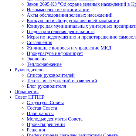
Закон 2695-КЗ "Об охране зеленых насаждений в К
Некоммерческие организации
Акты обследования зеленых насаждений
Конкурс по выбору управляющей компании
Конкурс для муниципальных унитарных предприят
Градостроительная деятельность
Меры по недопущению и предотвращению самоволь
Соглашения
Жилищные вопросы и управление МКД
Прокуратура информирует
Экология
Теплоснабжение
Руководители
Список руководителей
Тексты выступлений и заявлений
Блог руководителя
Обращения
Совет НГПНР
Структура Совета
Состав Совета
План работы
Молодые депутаты Совета
Проекты решений
Решения
График приема граждан депутатами Совета