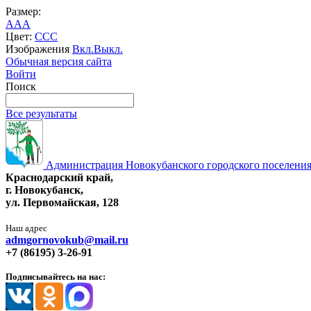
Размер:
A
A
A
Цвет:
C
C
C
Изображения
Вкл.
Выкл.
Обычная версия сайта
Войти
Поиск
Все результаты
Администрация Новокубанского городского поселения
Краснодарский край,
г. Новокубанск,
ул. Первомайская, 128
Наш адрес
admgornovokub@mail.ru
+7 (86195) 3-26-91
Подписывайтесь на нас: