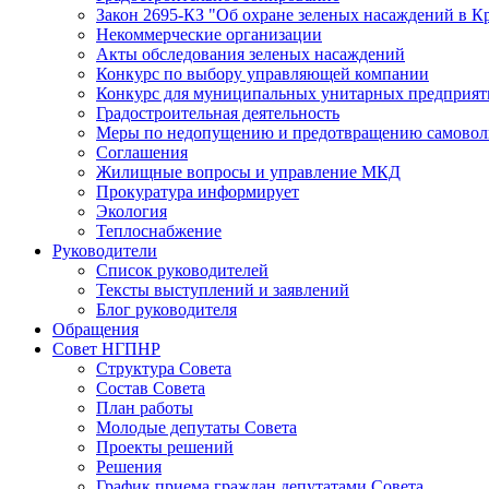
Закон 2695-КЗ "Об охране зеленых насаждений в К
Некоммерческие организации
Акты обследования зеленых насаждений
Конкурс по выбору управляющей компании
Конкурс для муниципальных унитарных предприят
Градостроительная деятельность
Меры по недопущению и предотвращению самоволь
Соглашения
Жилищные вопросы и управление МКД
Прокуратура информирует
Экология
Теплоснабжение
Руководители
Список руководителей
Тексты выступлений и заявлений
Блог руководителя
Обращения
Совет НГПНР
Структура Совета
Состав Совета
План работы
Молодые депутаты Совета
Проекты решений
Решения
График приема граждан депутатами Совета