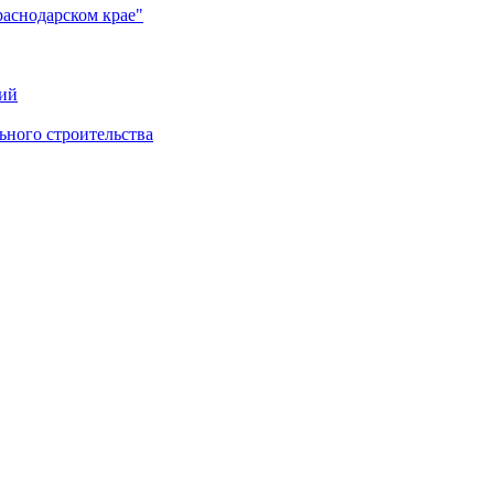
раснодарском крае"
ий
ного строительства