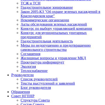
ТСЖ и ТСН
Градостроительное зонирование
Закон 2695-КЗ "Об охране зеленых насаждений в
Краснодарском крае"
Некоммерческие организации
Акты обследования зеленых насаждений
Конкурс по выбору управляющей компании
Конкурс для муниципальных унитарных
предприятий
Градостроительная деятельность
Меры по недопущению и предотвращению
самовольного строительства
Соглашения
Жилищные вопросы и управление МКД
Прокуратура информирует
Экология
Теплоснабжение
Руководители
Список руководителей
Тексты выступлений и заявлений
Блог руководителя
Обращения
Совет НГПНР
Структура Совета
Состав Совета