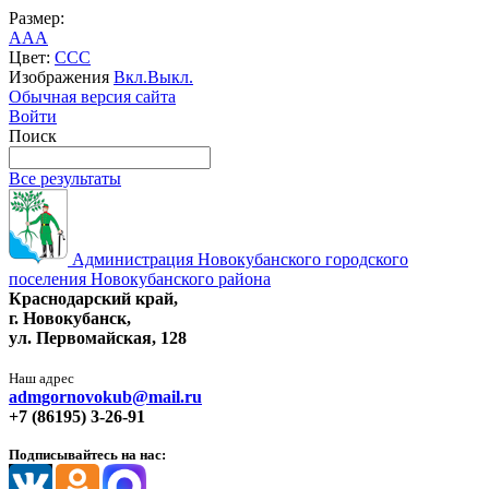
Размер:
A
A
A
Цвет:
C
C
C
Изображения
Вкл.
Выкл.
Обычная версия сайта
Войти
Поиск
Все результаты
Администрация Новокубанского городского
поселения Новокубанского района
Краснодарский край,
г. Новокубанск,
ул. Первомайская, 128
Наш адрес
admgornovokub@mail.ru
+7 (86195) 3-26-91
Подписывайтесь на нас: