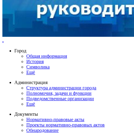
.
Город
Общая информация
История
Символика
Ещё
Администрация
Структура администрации города
Полномочия, задачи и функции
Подведомственные организации
Ещё
Документы
Нормативно-правовые акты
Проекты нормативно-правовых актов
Обнародование