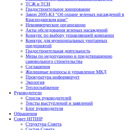
ТСЖ и ТСН
Градостроительное зонирование
Закон 2695-КЗ "Об охране зеленых насаждений в
Краснодарском крае"
Некоммерческие организации
Акты обследования зеленых насаждений
Конкурс по выбору управляющей компании
Конкурс для муниципальных унитарных
предприятий
Градостроительная деятельность
Меры по недопущению и предотвращению
самовольного строительства
Соглашения
Жилищные вопросы и управление МКД
Прокуратура информирует
Экология
Теплоснабжение
Руководители
Список руководителей
Тексты выступлений и заявлений
Блог руководителя
Обращения
Совет НГПНР
Структура Совета
Состав Совета