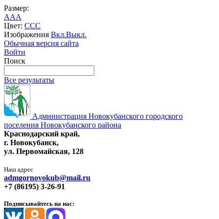
Размер:
A
A
A
Цвет:
C
C
C
Изображения
Вкл.
Выкл.
Обычная версия сайта
Войти
Поиск
Все результаты
Администрация Новокубанского городского
поселения Новокубанского района
Краснодарский край,
г. Новокубанск,
ул. Первомайская, 128
Наш адрес
admgornovokub@mail.ru
+7 (86195) 3-26-91
Подписывайтесь на нас: