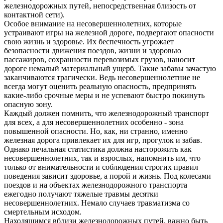
железнодорожных путей, непосредственная близость от
контактной сети).
Особое внимание на несовершеннолетних, которые
устраивают игры на железной дороге, подвергают опасности
свою жизнь и здоровье. Их беспечность угрожает
безопасности движения поездов, жизни и здоровью
пассажиров, сохранности перевозимых грузов, наносит
дороге немалый материальный ущерб. Такие забавы зачастую
заканчиваются трагически. Ведь несовершеннолетние не
всегда могут оценить реальную опасность, предпринять
какие-либо срочные меры и не успевают быстро покинуть
опасную зону.
Каждый должен помнить, что железнодорожный транспорт
для всех, а для несовершеннолетних особенно - зона
повышенной опасности. Но, как, ни странно, именно
железная дорога привлекает их для игр, прогулок и забав.
Однако печальная статистика должна насторожить как
несовершеннолетних, так и взрослых, напомнить им, что
только от внимательности и соблюдения строгих правил
поведения зависит здоровье, а порой и жизнь. Под колесами
поездов и на объектах железнодорожного транспорта
ежегодно получают тяжелые травмы десятки
несовершеннолетних. Немало случаев травматизма со
смертельным исходом.
Находящимся вблизи железнодорожных путей, важно быть