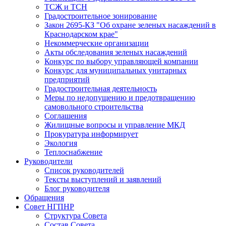
ТСЖ и ТСН
Градостроительное зонирование
Закон 2695-КЗ "Об охране зеленых насаждений в
Краснодарском крае"
Некоммерческие организации
Акты обследования зеленых насаждений
Конкурс по выбору управляющей компании
Конкурс для муниципальных унитарных
предприятий
Градостроительная деятельность
Меры по недопущению и предотвращению
самовольного строительства
Соглашения
Жилищные вопросы и управление МКД
Прокуратура информирует
Экология
Теплоснабжение
Руководители
Список руководителей
Тексты выступлений и заявлений
Блог руководителя
Обращения
Совет НГПНР
Структура Совета
Состав Совета