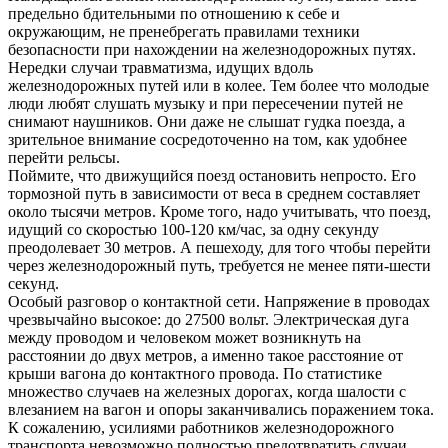
предельно бдительными по отношению к себе и
окружающим, не пренебрегать правилами техники
безопасности при нахождении на железнодорожных путях.
Нередки случаи травматизма, идущих вдоль
железнодорожных путей или в колее. Тем более что молодые
люди любят слушать музыку и при пересечении путей не
снимают наушников. Они даже не слышат гудка поезда, а
зрительное внимание сосредоточенно на том, как удобнее
перейти рельсы.
Поймите, что движущийся поезд остановить непросто. Его
тормозной путь в зависимости от веса в среднем составляет
около тысячи метров. Кроме того, надо учитывать, что поезд,
идущий со скоростью 100-120 км/час, за одну секунду
преодолевает 30 метров. А пешеходу, для того чтобы перейти
через железнодорожный путь, требуется не менее пяти-шести
секунд.
Особый разговор о контактной сети. Напряжение в проводах
чрезвычайно высокое: до 27500 вольт. Электрическая дуга
между проводом и человеком может возникнуть на
расстоянии до двух метров, а именно такое расстояние от
крыши вагона до контактного провода. По статистике
множество случаев на железных дорогах, когда шалости с
влезанием на вагон и опоры заканчивались поражением тока.
К сожалению, усилиями работников железнодорожного
транспорта невозможно полностью предотвратить случаи