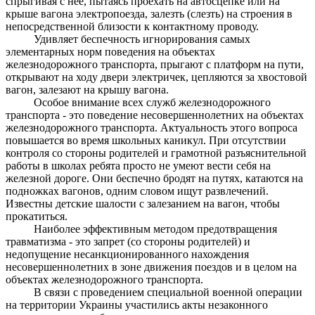
спрыгивая с нее, пытаясь проехать на автосцепке или на
крыше вагона электропоезда, залезть (слезть) на строения в
непосредственной близости к контактному проводу.
Удивляет беспечность игнорирования самых
элементарных норм поведения на объектах
железнодорожного транспорта, прыгают с платформ на пути,
открывают на ходу двери электричек, цепляются за хвостовой
вагон, залезают на крышу вагона.
Особое внимание всех служб железнодорожного
транспорта - это поведение несовершеннолетних на объектах
железнодорожного транспорта. Актуальность этого вопроса
повышается во время школьных каникул. При отсутствии
контроля со стороны родителей и грамотной разъяснительной
работы в школах ребята просто не умеют вести себя на
железной дороге. Они беспечно бродят на путях, катаются на
подножках вагонов, одним словом ищут развлечений.
Известны детские шалости с залезанием на вагон, чтобы
прокатиться.
Наиболее эффективным методом предотвращения
травматизма - это запрет (со стороны родителей) и
недопущение несанкционированного нахождения
несовершеннолетних в зоне движения поездов и в целом на
объектах железнодорожного транспорта.
В связи с проведением специальной военной операции
на территории Украины участились акты незаконного