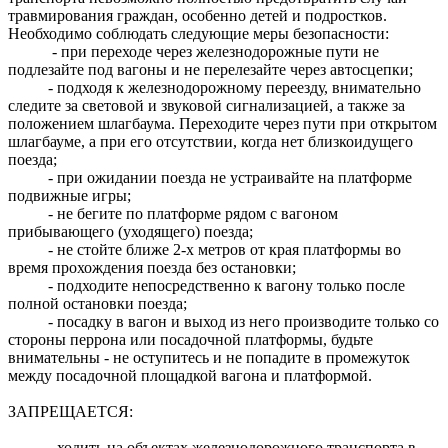
травмирования граждан, особенно детей и подростков.
Необходимо соблюдать следующие меры безопасности:
- при переходе через железнодорожные пути не
подлезайте под вагоны и не перелезайте через автосцепки;
- подходя к железнодорожному переезду, внимательно
следите за световой и звуковой сигнализацией, а также за
положением шлагбаума. Переходите через пути при открытом
шлагбауме, а при его отсутствии, когда нет близкоидущего
поезда;
- при ожидании поезда не устраивайте на платформе
подвижные игры;
- не бегите по платформе рядом с вагоном
прибывающего (уходящего) поезда;
- не стойте ближе 2-х метров от края платформы во
время прохождения поезда без остановки;
- подходите непосредственно к вагону только после
полной остановки поезда;
- посадку в вагон и выход из него производите только со
стороны перрона или посадочной платформы, будьте
внимательны - не оступитесь и не попадите в промежуток
между посадочной площадкой вагона и платформой.
ЗАПРЕЩАЕТСЯ:
- ходить на объектах железнодорожного транспорта в