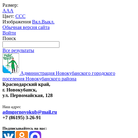
Размер:
A
A
A
Цвет:
C
C
C
Изображения
Вкл.
Выкл.
Обычная версия сайта
Войти
Поиск
Все результаты
Администрация Новокубанского городского
поселения Новокубанского района
Краснодарский край,
г. Новокубанск,
ул. Первомайская, 128
Наш адрес
admgornovokub@mail.ru
+7 (86195) 3-26-91
Подписывайтесь на нас: