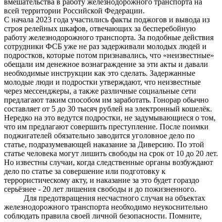
вмешательства в работу железнодорожного транспорта на
всей территории Российской Федерации.
С начала 2023 года участились факты поджогов и вывода из
строя релейных шкафов, отвечающих за бесперебойную
работу железнодорожного транспорта. За подобные действия
сотрудники ФСБ уже не раз задерживали молодых людей и
подростков, которые потом признавались, что «неизвестные»
обещали им денежное вознаграждение за эти акты и давали
необходимые инструкции как это сделать. Задержанные
молодые люди и подростки утверждают, что неизвестные
через мессенджеры, а также различные социальные сети
предлагают таким способом им заработать. Гонорар обычно
составляет от 5 до 30 тысяч рублей на электронный кошелёк.
Нередко на это ведутся подростки, не задумывающиеся о том,
что им предлагают совершить преступление. После поимки
поджигателей обязательно заводится уголовное дело по
статье, подразумевающей наказание за Диверсию. По этой
статье человека могут лишить свободы на срок от 10 до 20 лет.
Но известны случаи, когда следственные органы возбуждают
дело по статье за совершение или подготовку к
террористическому акту, и наказание за это будет гораздо
серьёзнее - 20 лет лишения свободы и до пожизненного.
Для предотвращения несчастного случая на объектах
железнодорожного транспорта необходимо неукоснительно
соблюдать правила своей личной безопасности. Помните,