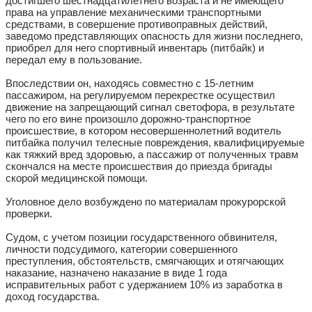
достигшего шестнадцатилетнего возраста и не имеющего
права на управление механическими транспортными
средствами, в совершение противоправных действий,
заведомо представляющих опасность для жизни последнего,
приобрел для него спортивный инвентарь (питбайк) и
передал ему в пользование.
Впоследствии он, находясь совместно с 15-летним
пассажиром, на регулируемом перекрестке осуществил
движение на запрещающий сигнал светофора, в результате
чего по его вине произошло дорожно-транспортное
происшествие, в котором несовершеннолетний водитель
питбайка получил телесные повреждения, квалифицируемые
как тяжкий вред здоровью, а пассажир от полученных травм
скончался на месте происшествия до приезда бригады
скорой медицинской помощи.
Уголовное дело возбуждено по материалам прокурорской
проверки.
Судом, с учетом позиции государственного обвинителя,
личности подсудимого, категории совершенного
преступления, обстоятельств, смягчающих и отягчающих
наказание, назначено наказание в виде 1 года
исправительных работ с удержанием 10% из заработка в
доход государства.