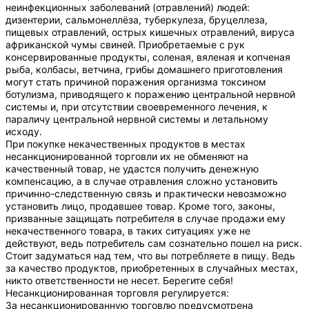
неинфекционных заболеваний (отравлений) людей:
дизентерии, сальмонеллёза, туберкулеза, бруцеллеза,
пищевых отравлений, острых кишечных отравлений, вируса
африканской чумы свиней. Приобретаемые с рук
консервированные продукты, соленая, вяленая и копченая
рыба, колбасы, ветчина, грибы домашнего приготовления
могут стать причиной поражения организма токсином
ботулизма, приводящего к поражению центральной нервной
системы и, при отсутствии своевременного лечения, к
параличу центральной нервной системы и летальному
исходу.
При покупке некачественных продуктов в местах
несанкционированной торговли их не обменяют на
качественный товар, не удастся получить денежную
компенсацию, а в случае отравления сложно установить
причинно-следственную связь и практически невозможно
установить лицо, продавшее товар. Кроме того, законы,
призванные защищать потребителя в случае продажи ему
некачественного товара, в таких ситуациях уже не
действуют, ведь потребитель сам сознательно пошел на риск.
Стоит задуматься над тем, что вы потребляете в пищу. Ведь
за качество продуктов, приобретенных в случайных местах,
никто ответственности не несет. Берегите себя!
Несанкционированная торговля регулируется:
За несанкционированную торговлю предусмотрена