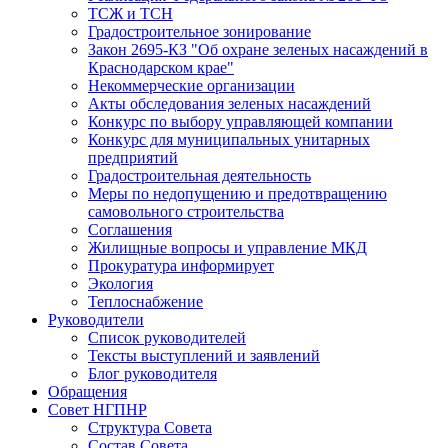
ТСЖ и ТСН
Градостроительное зонирование
Закон 2695-КЗ "Об охране зеленых насаждений в
Краснодарском крае"
Некоммерческие организации
Акты обследования зеленых насаждений
Конкурс по выбору управляющей компании
Конкурс для муниципальных унитарных
предприятий
Градостроительная деятельность
Меры по недопущению и предотвращению
самовольного строительства
Соглашения
Жилищные вопросы и управление МКД
Прокуратура информирует
Экология
Теплоснабжение
Руководители
Список руководителей
Тексты выступлений и заявлений
Блог руководителя
Обращения
Совет НГПНР
Структура Совета
Состав Совета