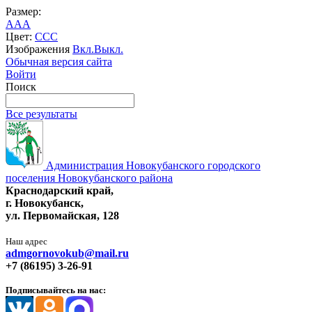
Размер:
A
A
A
Цвет:
C
C
C
Изображения
Вкл.
Выкл.
Обычная версия сайта
Войти
Поиск
Все результаты
Администрация Новокубанского городского
поселения Новокубанского района
Краснодарский край,
г. Новокубанск,
ул. Первомайская, 128
Наш адрес
admgornovokub@mail.ru
+7 (86195) 3-26-91
Подписывайтесь на нас: