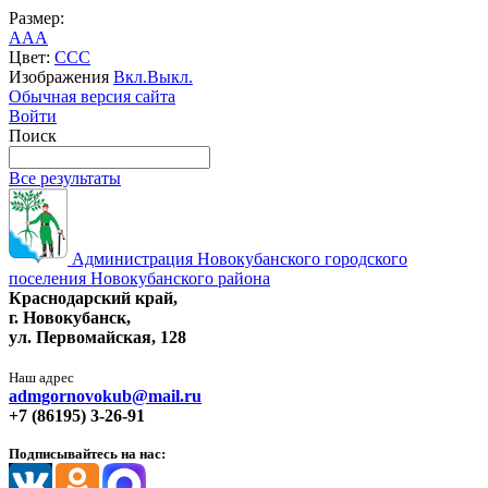
Размер:
A
A
A
Цвет:
C
C
C
Изображения
Вкл.
Выкл.
Обычная версия сайта
Войти
Поиск
Все результаты
Администрация Новокубанского городского
поселения Новокубанского района
Краснодарский край,
г. Новокубанск,
ул. Первомайская, 128
Наш адрес
admgornovokub@mail.ru
+7 (86195) 3-26-91
Подписывайтесь на нас: