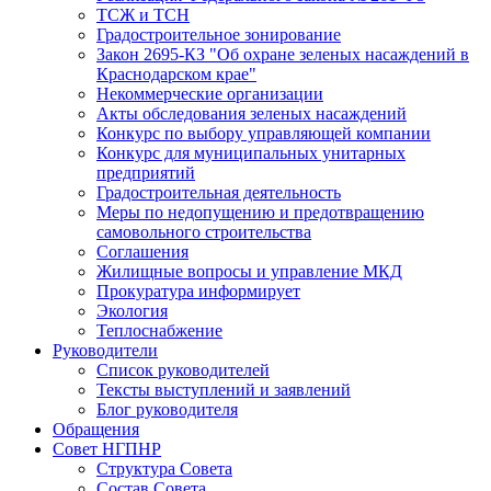
ТСЖ и ТСН
Градостроительное зонирование
Закон 2695-КЗ "Об охране зеленых насаждений в
Краснодарском крае"
Некоммерческие организации
Акты обследования зеленых насаждений
Конкурс по выбору управляющей компании
Конкурс для муниципальных унитарных
предприятий
Градостроительная деятельность
Меры по недопущению и предотвращению
самовольного строительства
Соглашения
Жилищные вопросы и управление МКД
Прокуратура информирует
Экология
Теплоснабжение
Руководители
Список руководителей
Тексты выступлений и заявлений
Блог руководителя
Обращения
Совет НГПНР
Структура Совета
Состав Совета