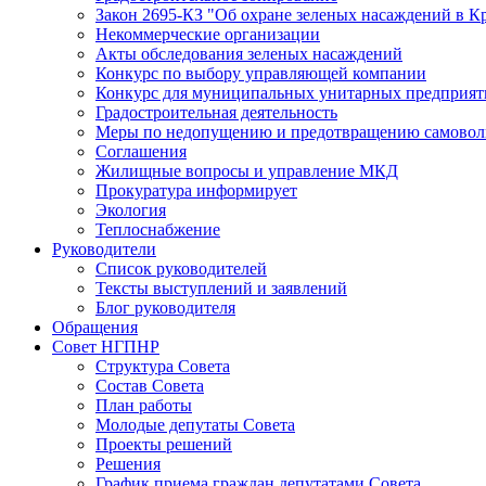
Закон 2695-КЗ "Об охране зеленых насаждений в К
Некоммерческие организации
Акты обследования зеленых насаждений
Конкурс по выбору управляющей компании
Конкурс для муниципальных унитарных предприят
Градостроительная деятельность
Меры по недопущению и предотвращению самоволь
Соглашения
Жилищные вопросы и управление МКД
Прокуратура информирует
Экология
Теплоснабжение
Руководители
Список руководителей
Тексты выступлений и заявлений
Блог руководителя
Обращения
Совет НГПНР
Структура Совета
Состав Совета
План работы
Молодые депутаты Совета
Проекты решений
Решения
График приема граждан депутатами Совета