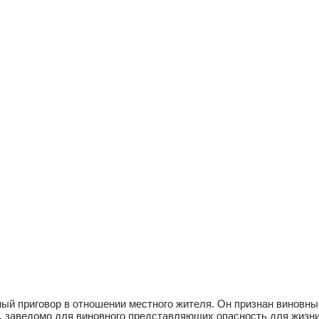
 приговор в отношении местного жителя. Он признан виновным п
 заведомо для виновного представляющих опасность для жизни