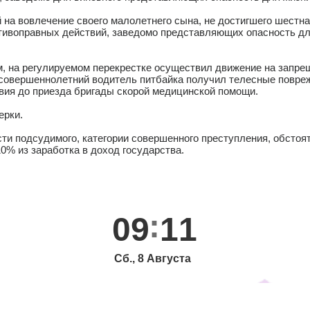
 на вовлечение своего малолетнего сына, не достигшего шестн
ивоправных действий, заведомо представляющих опасность для
, на регулируемом перекрестке осуществил движение на запрещ
совершеннолетний водитель питбайка получил телесные повреж
вия до приезда бригады скорой медицинской помощи.
ерки.
сти подсудимого, категории совершенного преступления, обстоя
0% из заработка в доход государства.
09
11
Сб., 8 Августа