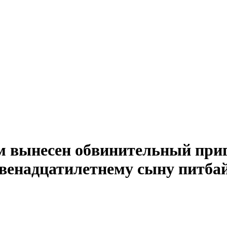
м вынесен обвинительный приг
двенадцатилетнему сыну питба