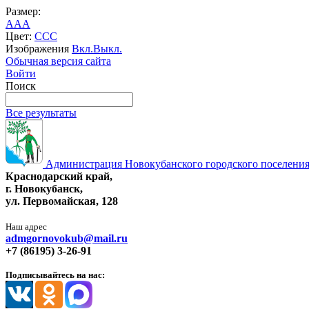
Размер:
A
A
A
Цвет:
C
C
C
Изображения
Вкл.
Выкл.
Обычная версия сайта
Войти
Поиск
Все результаты
Администрация Новокубанского городского поселения
Краснодарский край,
г. Новокубанск,
ул. Первомайская, 128
Наш адрес
admgornovokub@mail.ru
+7 (86195) 3-26-91
Подписывайтесь на нас: