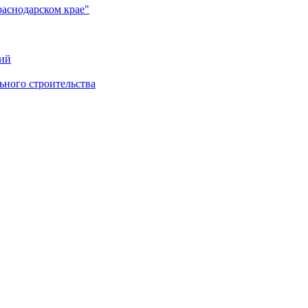
раснодарском крае"
ий
ного строительства