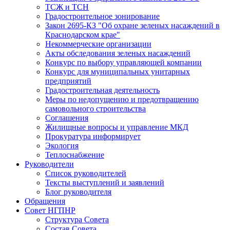
ТСЖ и ТСН
Градостроительное зонирование
Закон 2695-КЗ "Об охране зеленых насаждений в
Краснодарском крае"
Некоммерческие организации
Акты обследования зеленых насаждений
Конкурс по выбору управляющей компании
Конкурс для муниципальных унитарных
предприятий
Градостроительная деятельность
Меры по недопущению и предотвращению
самовольного строительства
Соглашения
Жилищные вопросы и управление МКД
Прокуратура информирует
Экология
Теплоснабжение
Руководители
Список руководителей
Тексты выступлений и заявлений
Блог руководителя
Обращения
Совет НГПНР
Структура Совета
Состав Совета