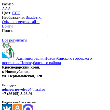
Размер:
A
A
A
Цвет:
C
C
C
Изображения
Вкл.
Выкл.
Обычная версия сайта
Войти
Поиск
Все результаты
Администрация Новокубанского городского
поселения Новокубанского района
Краснодарский край,
г. Новокубанск,
ул. Первомайская, 128
Наш адрес
admgornovokub@mail.ru
+7 (86195) 3-26-91
Подписывайтесь на нас: