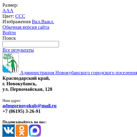
Размер:
A
A
A
Цвет:
C
C
C
Изображения
Вкл.
Выкл.
Обычная версия сайта
Войти
Поиск
Все результаты
Администрация Новокубанского городского поселения
Краснодарский край,
г. Новокубанск,
ул. Первомайская, 128
Наш адрес
admgornovokub@mail.ru
+7 (86195) 3-26-91
Подписывайтесь на нас: