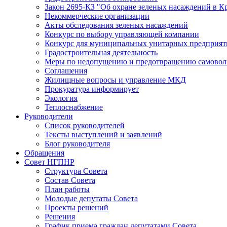
Закон 2695-КЗ "Об охране зеленых насаждений в К
Некоммерческие организации
Акты обследования зеленых насаждений
Конкурс по выбору управляющей компании
Конкурс для муниципальных унитарных предприят
Градостроительная деятельность
Меры по недопущению и предотвращению самоволь
Соглашения
Жилищные вопросы и управление МКД
Прокуратура информирует
Экология
Теплоснабжение
Руководители
Список руководителей
Тексты выступлений и заявлений
Блог руководителя
Обращения
Совет НГПНР
Структура Совета
Состав Совета
План работы
Молодые депутаты Совета
Проекты решений
Решения
График приема граждан депутатами Совета