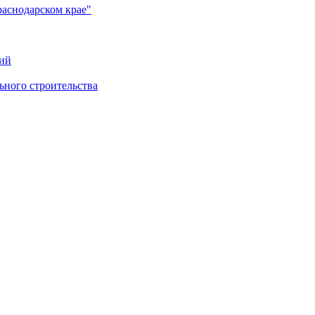
раснодарском крае"
ий
ного строительства