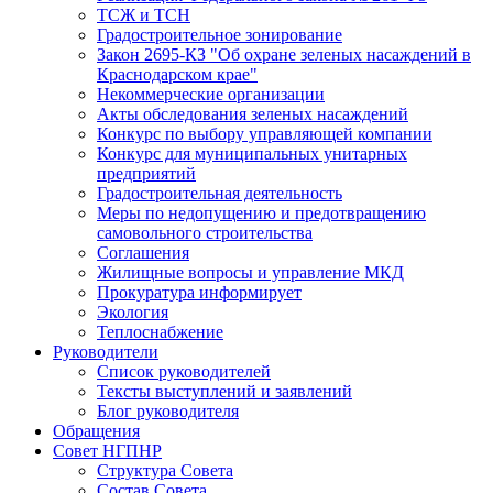
ТСЖ и ТСН
Градостроительное зонирование
Закон 2695-КЗ "Об охране зеленых насаждений в
Краснодарском крае"
Некоммерческие организации
Акты обследования зеленых насаждений
Конкурс по выбору управляющей компании
Конкурс для муниципальных унитарных
предприятий
Градостроительная деятельность
Меры по недопущению и предотвращению
самовольного строительства
Соглашения
Жилищные вопросы и управление МКД
Прокуратура информирует
Экология
Теплоснабжение
Руководители
Список руководителей
Тексты выступлений и заявлений
Блог руководителя
Обращения
Совет НГПНР
Структура Совета
Состав Совета