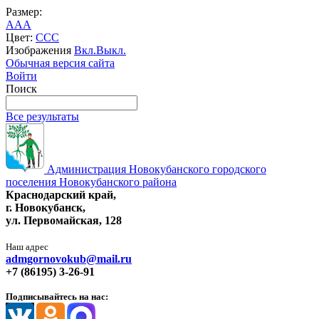
Размер:
A
A
A
Цвет:
C
C
C
Изображения
Вкл.
Выкл.
Обычная версия сайта
Войти
Поиск
Все результаты
Администрация Новокубанского городского
поселения Новокубанского района
Краснодарский край,
г. Новокубанск,
ул. Первомайская, 128
Наш адрес
admgornovokub@mail.ru
+7 (86195) 3-26-91
Подписывайтесь на нас: