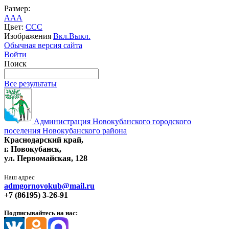
Размер:
A
A
A
Цвет:
C
C
C
Изображения
Вкл.
Выкл.
Обычная версия сайта
Войти
Поиск
Все результаты
Администрация Новокубанского городского
поселения Новокубанского района
Краснодарский край,
г. Новокубанск,
ул. Первомайская, 128
Наш адрес
admgornovokub@mail.ru
+7 (86195) 3-26-91
Подписывайтесь на нас: