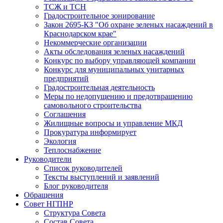
ТСЖ и ТСН
Градостроительное зонирование
Закон 2695-КЗ "Об охране зеленых насаждений в
Краснодарском крае"
Некоммерческие организации
Акты обследования зеленых насаждений
Конкурс по выбору управляющей компании
Конкурс для муниципальных унитарных
предприятий
Градостроительная деятельность
Меры по недопущению и предотвращению
самовольного строительства
Соглашения
Жилищные вопросы и управление МКД
Прокуратура информирует
Экология
Теплоснабжение
Руководители
Список руководителей
Тексты выступлений и заявлений
Блог руководителя
Обращения
Совет НГПНР
Структура Совета
Состав Совета