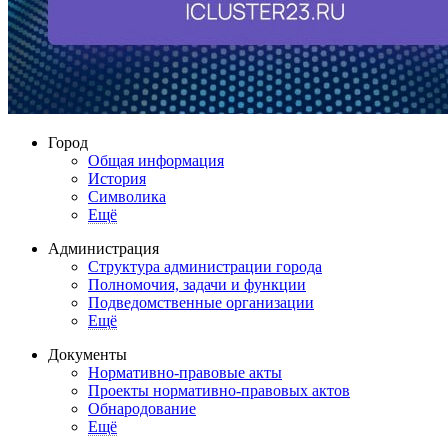
Город
Общая информация
История
Символика
Ещё
Администрация
Структура администрации города
Полномочия, задачи и функции
Подведомственные организации
Ещё
Документы
Нормативно-правовые акты
Проекты нормативно-правовых актов
Обнародование
Ещё