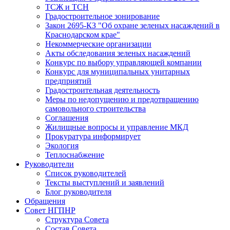
ТСЖ и ТСН
Градостроительное зонирование
Закон 2695-КЗ "Об охране зеленых насаждений в
Краснодарском крае"
Некоммерческие организации
Акты обследования зеленых насаждений
Конкурс по выбору управляющей компании
Конкурс для муниципальных унитарных
предприятий
Градостроительная деятельность
Меры по недопущению и предотвращению
самовольного строительства
Соглашения
Жилищные вопросы и управление МКД
Прокуратура информирует
Экология
Теплоснабжение
Руководители
Список руководителей
Тексты выступлений и заявлений
Блог руководителя
Обращения
Совет НГПНР
Структура Совета
Состав Совета