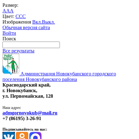
Размер:
A
A
A
Цвет:
C
C
C
Изображения
Вкл.
Выкл.
Обычная версия сайта
Войти
Поиск
Все результаты
Администрация Новокубанского городского
поселения Новокубанского района
Краснодарский край,
г. Новокубанск,
ул. Первомайская, 128
Наш адрес
admgornovokub@mail.ru
+7 (86195) 3-26-91
Подписывайтесь на нас: