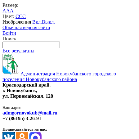
Размер:
A
A
A
Цвет:
C
C
C
Изображения
Вкл.
Выкл.
Обычная версия сайта
Войти
Поиск
Все результаты
Администрация Новокубанского городского
поселения Новокубанского района
Краснодарский край,
г. Новокубанск,
ул. Первомайская, 128
Наш адрес
admgornovokub@mail.ru
+7 (86195) 3-26-91
Подписывайтесь на нас: