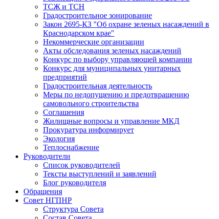
ТСЖ и ТСН
Градостроительное зонирование
Закон 2695-КЗ "Об охране зеленых насаждений в
Краснодарском крае"
Некоммерческие организации
Акты обследования зеленых насаждений
Конкурс по выбору управляющей компании
Конкурс для муниципальных унитарных
предприятий
Градостроительная деятельность
Меры по недопущению и предотвращению
самовольного строительства
Соглашения
Жилищные вопросы и управление МКД
Прокуратура информирует
Экология
Теплоснабжение
Руководители
Список руководителей
Тексты выступлений и заявлений
Блог руководителя
Обращения
Совет НГПНР
Структура Совета
Состав Совета