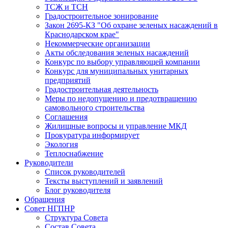
ТСЖ и ТСН
Градостроительное зонирование
Закон 2695-КЗ "Об охране зеленых насаждений в
Краснодарском крае"
Некоммерческие организации
Акты обследования зеленых насаждений
Конкурс по выбору управляющей компании
Конкурс для муниципальных унитарных
предприятий
Градостроительная деятельность
Меры по недопущению и предотвращению
самовольного строительства
Соглашения
Жилищные вопросы и управление МКД
Прокуратура информирует
Экология
Теплоснабжение
Руководители
Список руководителей
Тексты выступлений и заявлений
Блог руководителя
Обращения
Совет НГПНР
Структура Совета
Состав Совета