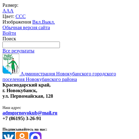
Размер:
A
A
A
Цвет:
C
C
C
Изображения
Вкл.
Выкл.
Обычная версия сайта
Войти
Поиск
Все результаты
Администрация Новокубанского городского
поселения Новокубанского района
Краснодарский край,
г. Новокубанск,
ул. Первомайская, 128
Наш адрес
admgornovokub@mail.ru
+7 (86195) 3-26-91
Подписывайтесь на нас: