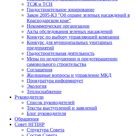
ТСЖ и ТСН
Градостроительное зонирование
Закон 2695-КЗ "Об охране зеленых насаждений в
Краснодарском крае"
Некоммерческие организации
Акты обследования зеленых насаждений
Конкурс по выбору управляющей компании
Конкурс для муниципальных унитарных
предприятий
Градостроительная деятельность
Меры по недопущению и предотвращению
самовольного строительства
Соглашения
Жилищные вопросы и управление МКД
Прокуратура информирует
Экология
Теплоснабжение
Руководители
Список руководителей
Тексты выступлений и заявлений
Блог руководителя
Обращения
Совет НГПНР
Структура Совета
Состав Совета