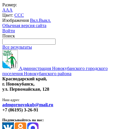
Размер:
A
A
A
Цвет:
C
C
C
Изображения
Вкл.
Выкл.
Обычная версия сайта
Войти
Поиск
Все результаты
Администрация Новокубанского городского
поселения Новокубанского района
Краснодарский край,
г. Новокубанск,
ул. Первомайская, 128
Наш адрес
admgornovokub@mail.ru
+7 (86195) 3-26-91
Подписывайтесь на нас: