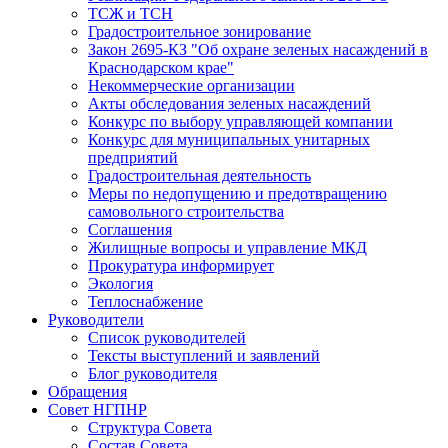
ТСЖ и ТСН
Градостроительное зонирование
Закон 2695-КЗ "Об охране зеленых насаждений в
Краснодарском крае"
Некоммерческие организации
Акты обследования зеленых насаждений
Конкурс по выбору управляющей компании
Конкурс для муниципальных унитарных
предприятий
Градостроительная деятельность
Меры по недопущению и предотвращению
самовольного строительства
Соглашения
Жилищные вопросы и управление МКД
Прокуратура информирует
Экология
Теплоснабжение
Руководители
Список руководителей
Тексты выступлений и заявлений
Блог руководителя
Обращения
Совет НГПНР
Структура Совета
Состав Совета