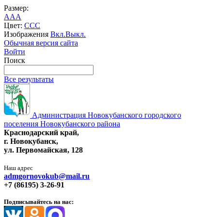
Размер:
A
A
A
Цвет:
C
C
C
Изображения
Вкл.
Выкл.
Обычная версия сайта
Войти
Поиск
Все результаты
Администрация Новокубанского городского
поселения Новокубанского района
Краснодарский край,
г. Новокубанск,
ул. Первомайская, 128
Наш адрес
admgornovokub@mail.ru
+7 (86195) 3-26-91
Подписывайтесь на нас: