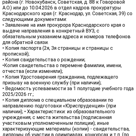
района (г. Новокубанск, Советская, д. 88 к Говоровой
А.О.) или до 10.04.2026 в отдел кадров прокуратуры
Краснодарского края (г. Краснодар, ул. Советская, 39) со
следующими документами:
• Заявление на имя прокурора Краснодарского края о
выдаче направления в конкретный ВУЗ, с
обязательным указанием адреса и номеров телефонов
для обратной связи.
• Копия паспорта (2я, Зя страницы и страницы с
пропиской);
• Копия свидетельства о рождении;
•Копия свидетельства о перемене фамилии, имени,
отчества (если изменяли);
• Копия Удостоверения гражданина, подлежащего
призыву на военную службу (при наличии);
• Ведомость успеваемости за 1 полугодие учебного года
2025/2026 гг.;
• Копия диплома о специальном образовании по
направлению подготовки «Юриспруденция» (при
наличии); • Характеристики: из образовательного
учреждения; с места жительства (подписанная
участковым уполномоченным полиции); иные
характеризующие материалы (копии) - свидетельства,
дипломы об участии в олимпиадах, конкурсах и т.п. (по