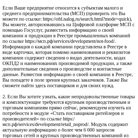
Если Ваше предприятие относится к субъектам малого и
среднего предпринимательства (МСП) (проверить это Вы
можете по ссылке: https://ofd.nalog.ru/search.html?mode=quick),
Вы можете, авторизовавшись на Цифровой платформе МСП с
помощью Госуслуг, разместить информацию о своей
компании и продукции в Реестре промышленных компаний
по ссылке https://мсп.рф/services/development/not-food/.
Информация о каждой компании представлена в Реестре в
виде карточки, которая помимо наименования и реквизитов
компании содержит сведения о видах деятельности, кодах
ОКПД2 и наименованиях производимой продукции, а также
дополнительные сведения о производстве и контактные
данные. Разместив информацию о своей компании в Реестре,
Вы попадете в поле зрения крупных заказчиков. Также Вы
сможете найти здесь поставщиков и для своих нужд.
2. Если Вы хотите узнать, какие непродовольственные товары
и комплектующие требуются крупным производственным и
торговым компаниям прямо сейчас, рекомендуем изучить их
потребности в модуле «Стать поставщиком ритейлеров и
производителей» по ссылке https:/
мсп.рф/services/development/retail_noprod/. Модуль содержит
актуальную информацию о более чем 6 000 запросов
торговых сетей и крупных производственных компаний из