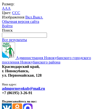
Размер:
A
A
A
Цвет:
C
C
C
Изображения
Вкл.
Выкл.
Обычная версия сайта
Войти
Поиск
Все результаты
Администрация Новокубанского городского
поселения Новокубанского района
Краснодарский край,
г. Новокубанск,
ул. Первомайская, 128
Наш адрес
admgornovokub@mail.ru
+7 (86195) 3-26-91
Подписывайтесь на нас: