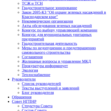
ТСЖ и ТСН
Градостроительное зонирование
Закон 2695-КЗ "Об охране зеленых насаждений в
Краснодарском крае"
Некоммерческие организации
Акты обследования зеленых насаждений
Конкурс по выбору управляющей компании
Конкурс для муниципальных унитарных
предприятий
Градостроительная деятельность
Меры по недопущению и предотвращению
самовольного строительства
Соглашения
Жилищные вопросы и управление МКД
Прокуратура информирует
Экология
Теплоснабжение
Руководители
Список руководителей
Тексты выступлений и заявлений
Блог руководителя
Обращения
Совет НГПНР
Структура Совета
Состав Совета