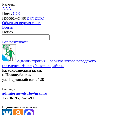
Размер:
A
A
A
Цвет:
C
C
C
Изображения
Вкл.
Выкл.
Обычная версия сайта
Войти
Поиск
Все результаты
Администрация Новокубанского городского
поселения Новокубанского района
Краснодарский край,
г. Новокубанск,
ул. Первомайская, 128
Наш адрес
admgornovokub@mail.ru
+7 (86195) 3-26-91
Подписывайтесь на нас: