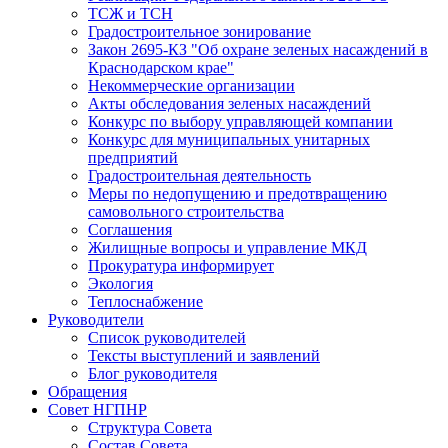
ТСЖ и ТСН
Градостроительное зонирование
Закон 2695-КЗ "Об охране зеленых насаждений в
Краснодарском крае"
Некоммерческие организации
Акты обследования зеленых насаждений
Конкурс по выбору управляющей компании
Конкурс для муниципальных унитарных
предприятий
Градостроительная деятельность
Меры по недопущению и предотвращению
самовольного строительства
Соглашения
Жилищные вопросы и управление МКД
Прокуратура информирует
Экология
Теплоснабжение
Руководители
Список руководителей
Тексты выступлений и заявлений
Блог руководителя
Обращения
Совет НГПНР
Структура Совета
Состав Совета