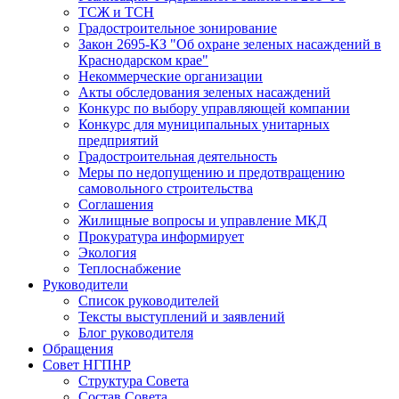
ТСЖ и ТСН
Градостроительное зонирование
Закон 2695-КЗ "Об охране зеленых насаждений в
Краснодарском крае"
Некоммерческие организации
Акты обследования зеленых насаждений
Конкурс по выбору управляющей компании
Конкурс для муниципальных унитарных
предприятий
Градостроительная деятельность
Меры по недопущению и предотвращению
самовольного строительства
Соглашения
Жилищные вопросы и управление МКД
Прокуратура информирует
Экология
Теплоснабжение
Руководители
Список руководителей
Тексты выступлений и заявлений
Блог руководителя
Обращения
Совет НГПНР
Структура Совета
Состав Совета