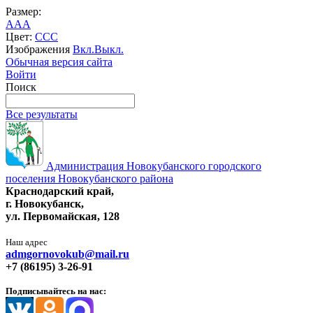
Размер:
A
A
A
Цвет:
C
C
C
Изображения
Вкл.
Выкл.
Обычная версия сайта
Войти
Поиск
Все результаты
Администрация Новокубанского городского
поселения Новокубанского района
Краснодарский край,
г. Новокубанск,
ул. Первомайская, 128
Наш адрес
admgornovokub@mail.ru
+7 (86195) 3-26-91
Подписывайтесь на нас: