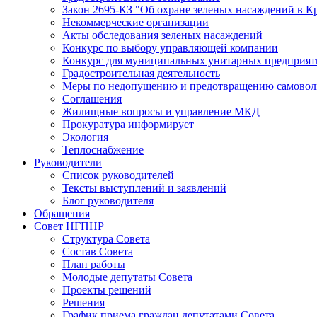
Закон 2695-КЗ "Об охране зеленых насаждений в К
Некоммерческие организации
Акты обследования зеленых насаждений
Конкурс по выбору управляющей компании
Конкурс для муниципальных унитарных предприят
Градостроительная деятельность
Меры по недопущению и предотвращению самоволь
Соглашения
Жилищные вопросы и управление МКД
Прокуратура информирует
Экология
Теплоснабжение
Руководители
Список руководителей
Тексты выступлений и заявлений
Блог руководителя
Обращения
Совет НГПНР
Структура Совета
Состав Совета
План работы
Молодые депутаты Совета
Проекты решений
Решения
График приема граждан депутатами Совета