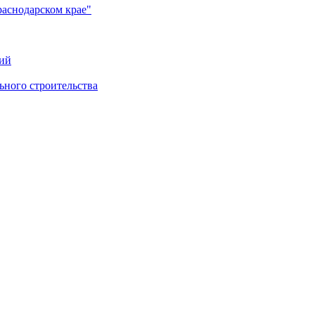
раснодарском крае"
ий
ного строительства