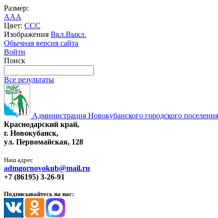
Размер:
A
A
A
Цвет:
C
C
C
Изображения
Вкл.
Выкл.
Обычная версия сайта
Войти
Поиск
Все результаты
Администрация Новокубанского городского поселения
Краснодарский край,
г. Новокубанск,
ул. Первомайская, 128
Наш адрес
admgornovokub@mail.ru
+7 (86195) 3-26-91
Подписывайтесь на нас: