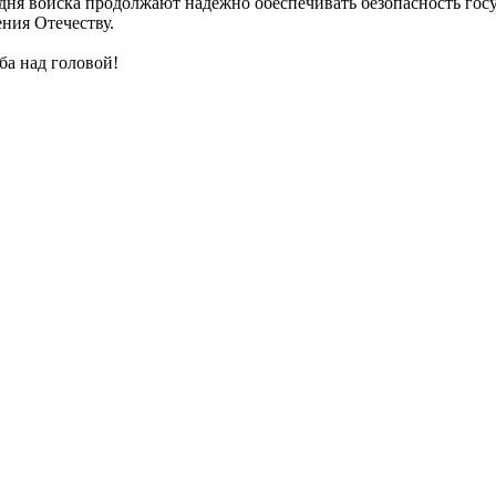
ня войска продолжают надёжно обеспечивать безопасность госуд
ния Отечеству.
ба над головой!