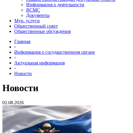
Информация о деятельности
ВСМС
Документы
Мун. услуги
Общественный совет
Общественные обсуждения
Главная
›
Информация о государственном органе
›
Актуальная информация
›
Новости
Новости
02.08.2026