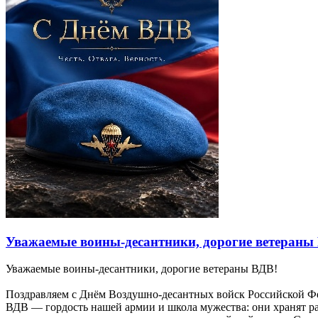
Уважаемые воины‑десантники, дорогие ветераны
Уважаемые воины‑десантники, дорогие ветераны ВДВ!
Поздравляем с Днём Воздушно‑десантных войск Российской Ф
ВДВ — гордость нашей армии и школа мужества: они хранят ра