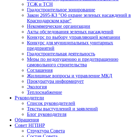
ТСЖ и ТСН
Градостроительное зонирование
Закон 2695-КЗ "Об охране зеленых насаждений в
Краснодарском крае"
Некоммерческие организации
Акты обследования зеленых насаждений
Конкурс по выбору управляющей компании
Конкурс для муниципальных унитарных
предприятий
Градостроительная деятельность
Меры по недопущению и предотвращению
самовольного строительства
Соглашения
Жилищные вопросы и управление МКД
Прокуратура информирует
Экология
Теплоснабжение
Руководители
Список руководителей
Тексты выступлений и заявлений
Блог руководителя
Обращения
Совет НГПНР
Структура Совета
Состав Совета