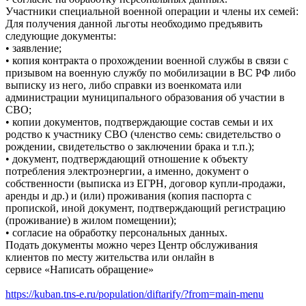
Участники специальной военной операции и члены их семей:
Для получения данной льготы необходимо предъявить
следующие документы:
• заявление;
• копия контракта о прохождении военной службы в связи с
призывом на военную службу по мобилизации в ВС РФ либо
выписку из него, либо справки из военкомата или
администрации муниципального образования об участии в
СВО;
• копии документов, подтверждающие состав семьи и их
родство к участнику СВО (членство семь: свидетельство о
рождении, свидетельство о заключении брака и т.п.);
• документ, подтверждающий отношение к объекту
потребления электроэнергии, а именно, документ о
собственности (выписка из ЕГРН, договор купли-продажи,
аренды и др.) и (или) проживания (копия паспорта с
пропиской, иной документ, подтверждающий регистрацию
(проживание) в жилом помещении);
• согласие на обработку персональных данных.
Подать документы можно через Центр обслуживания
клиентов по месту жительства или онлайн в
сервисе «Написать обращение»
https://kuban.tns-e.ru/population/diftarify/?from=main-menu