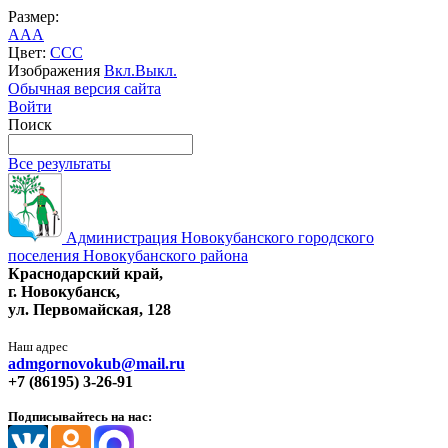
Размер:
A
A
A
Цвет:
C
C
C
Изображения
Вкл.
Выкл.
Обычная версия сайта
Войти
Поиск
Все результаты
Администрация Новокубанского городского
поселения Новокубанского района
Краснодарский край,
г. Новокубанск,
ул. Первомайская, 128
Наш адрес
admgornovokub@mail.ru
+7 (86195) 3-26-91
Подписывайтесь на нас: