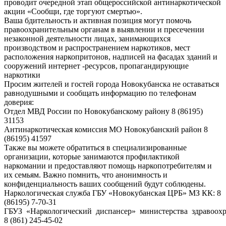
проводит очередной этап общероссийской антинаркотической
акции «Сообщи, где торгуют смертью».
Ваша бдительность и активная позиция могут помочь
правоохранительным органам в выявлении и пресечении
незаконной деятельности лицах, занимающихся
производством и распространением наркотиков, мест
расположения наркопритонов, надписей на фасадах зданий и
сооружений интернет -ресурсов, пропагандирующие
наркотики
Просим жителей и гостей города Новокубанска не оставаться
равнодушными и сообщать информацию по телефонам
доверия:
Отдел МВД России по Новокубанскому району 8 (86195)
31153
Антинаркотическая комиссия МО Новокубанский район 8
(86195) 41597
Также вы можете обратиться в специализированные
организации, которые занимаются профилактикой
наркомании и предоставляют помощь наркопотребителям и
их семьям. Важно помнить, что анонимность и
конфиденциальность ваших сообщений будут соблюдены.
Наркологическая служба ГБУ «Новокубанская ЦРБ» МЗ КК: 8
(86195) 7-70-31
ГБУЗ «Наркологический диспансер» министерства здравоохр
8 (861) 245-45-02