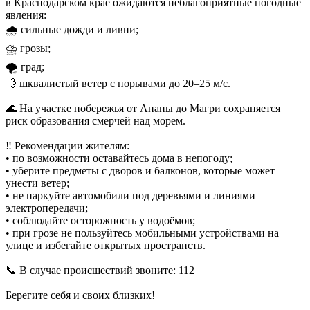
в Краснодарском крае ожидаются неблагоприятные погодные
явления:
🌧 сильные дожди и ливни;
⛈ грозы;
🌪 град;
💨 шквалистый ветер с порывами до 20–25 м/с.
🌊 На участке побережья от Анапы до Магри сохраняется
риск образования смерчей над морем.
‼️ Рекомендации жителям:
• по возможности оставайтесь дома в непогоду;
• уберите предметы с дворов и балконов, которые может
унести ветер;
• не паркуйте автомобили под деревьями и линиями
электропередачи;
• соблюдайте осторожность у водоёмов;
• при грозе не пользуйтесь мобильными устройствами на
улице и избегайте открытых пространств.
📞 В случае происшествий звоните: 112
Берегите себя и своих близких!