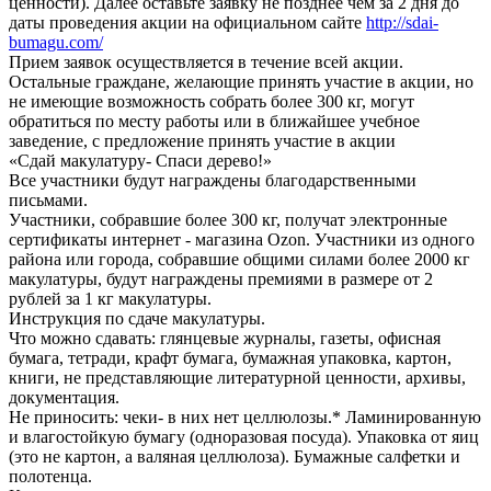
ценности). Далее оставьте заявку не позднее чем за 2 дня до
даты проведения акции на официальном сайте
http://sdai-
bumagu.com/
Прием заявок осуществляется в течение всей акции.
Остальные граждане, желающие принять участие в акции, но
не имеющие возможность собрать более 300 кг, могут
обратиться по месту работы или в ближайшее учебное
заведение, с предложение принять участие в акции
«Сдай макулатуру- Спаси дерево!»
Все участники будут награждены благодарственными
письмами.
Участники, собравшие более 300 кг, получат электронные
сертификаты интернет - магазина Ozon. Участники из одного
района или города, собравшие общими силами более 2000 кг
макулатуры, будут награждены премиями в размере от 2
рублей за 1 кг макулатуры.
Инструкция по сдаче макулатуры.
Что можно сдавать: глянцевые журналы, газеты, офисная
бумага, тетради, крафт бумага, бумажная упаковка, картон,
книги, не представляющие литературной ценности, архивы,
документация.
Не приносить: чеки- в них нет целлюлозы.* Ламинированную
и влагостойкую бумагу (одноразовая посуда). Упаковка от яиц
(это не картон, а валяная целлюлоза). Бумажные салфетки и
полотенца.