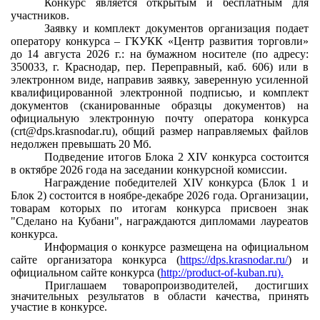
Конкурс является открытым и бесплатным для
участников.
Заявку и комплект документов организация подает
оператору конкурса – ГКУКК
«
Центр развития торговли»
до 14 августа 2026 г.: на бумажном носителе (по адресу:
350033, г. Краснодар, пер. Переправный, каб. 606) или в
электронном виде, направив заявку, заверенную усиленной
квалифицированной электронной подписью, и комплект
документов (сканированные образцы документов) на
официальную электронную почту оператора конкурса
(
crt
@
dps
.
krasnodar
.
ru
), общий размер направляемых файлов
недолжен превышать 20 Мб.
Подведение итогов Блока 2
XIV
конкурса состоится
в октябре 2026 года на заседании конкурсной комиссии.
Награждение победителей
XIV
конкурса (Блок 1 и
Блок 2) состоится в ноябре-декабре 2026 года. Организации,
товарам которых по итогам конкурса присвоен знак
"Сделано на Кубани", награждаются дипломами лауреатов
конкурса.
Информация о конкурсе размещена на официальном
сайте организатора конкурса (
https
://
dps
.
krasnodar
.
ru
/
) и
официальном сайте конкурса (
http
://
product
-
of
-
kuban
.
ru
).
Приглашаем товаропроизводителей, достигших
значительных результатов в области качества, принять
участие в конкурсе.