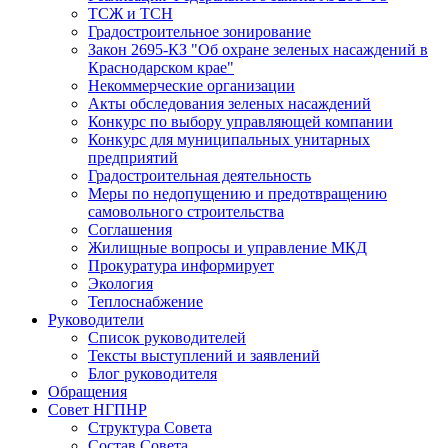
ТСЖ и ТСН
Градостроительное зонирование
Закон 2695-КЗ "Об охране зеленых насаждений в
Краснодарском крае"
Некоммерческие организации
Акты обследования зеленых насаждений
Конкурс по выбору управляющей компании
Конкурс для муниципальных унитарных
предприятий
Градостроительная деятельность
Меры по недопущению и предотвращению
самовольного строительства
Соглашения
Жилищные вопросы и управление МКД
Прокуратура информирует
Экология
Теплоснабжение
Руководители
Список руководителей
Тексты выступлений и заявлений
Блог руководителя
Обращения
Совет НГПНР
Структура Совета
Состав Совета