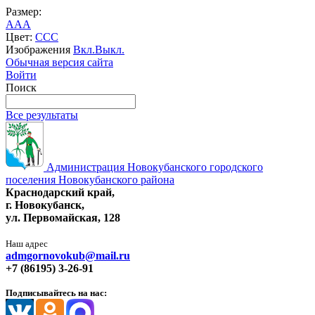
Размер:
A
A
A
Цвет:
C
C
C
Изображения
Вкл.
Выкл.
Обычная версия сайта
Войти
Поиск
Все результаты
Администрация Новокубанского городского
поселения Новокубанского района
Краснодарский край,
г. Новокубанск,
ул. Первомайская, 128
Наш адрес
admgornovokub@mail.ru
+7 (86195) 3-26-91
Подписывайтесь на нас: