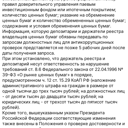
правил доверительного управления паевым
инвестиционным фондом или ипотечным покрытием;
количество ценных бумаг; указание на обременение
ценных бумаг и количество обремененных ценных бумаг;
содержание и условия обременения ценных бумаг.
Информация, которую депозитарии и держатели реестра
владельцев ценных бумаг обязаны передавать по
запросам должностных лиц для антикоррупционных
проверок представляется не позже 5 рабочих дней после
даты получения запроса.
При этом установлено, что держатель реестра и
депозитарий несут ответственность за нарушение
требований ст. 8.6 Федерального закона от 22.04.1996 Nº
39-ФЗ «О рынке ценных бумаг» в порядке,
предусмотренном ч. 12 ст. 15.29 КоАП РФ (наложение
административного штрафа на граждан в размере от
одной тысячи до трех тысяч рублей; на должностных лиц
- от десяти тысяч до двадцати тысяч рублей; на
юридических лиц - от трехсот тысяч до пятисот тысяч
рублей).
Кроме того, вышеуказанным указом Президента
Российской Федерации соответствующие изменения
также внесены в Положения о проверке достоверности и