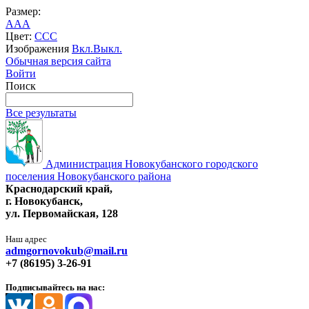
Размер:
A
A
A
Цвет:
C
C
C
Изображения
Вкл.
Выкл.
Обычная версия сайта
Войти
Поиск
Все результаты
Администрация Новокубанского городского
поселения Новокубанского района
Краснодарский край,
г. Новокубанск,
ул. Первомайская, 128
Наш адрес
admgornovokub@mail.ru
+7 (86195) 3-26-91
Подписывайтесь на нас: