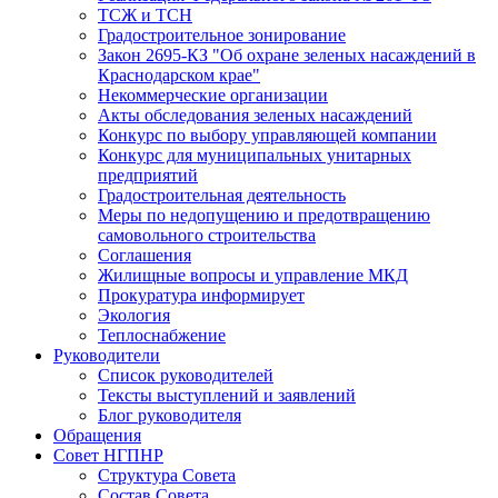
ТСЖ и ТСН
Градостроительное зонирование
Закон 2695-КЗ "Об охране зеленых насаждений в
Краснодарском крае"
Некоммерческие организации
Акты обследования зеленых насаждений
Конкурс по выбору управляющей компании
Конкурс для муниципальных унитарных
предприятий
Градостроительная деятельность
Меры по недопущению и предотвращению
самовольного строительства
Соглашения
Жилищные вопросы и управление МКД
Прокуратура информирует
Экология
Теплоснабжение
Руководители
Список руководителей
Тексты выступлений и заявлений
Блог руководителя
Обращения
Совет НГПНР
Структура Совета
Состав Совета