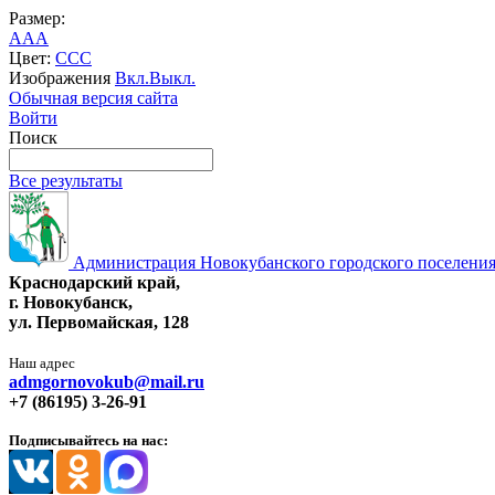
Размер:
A
A
A
Цвет:
C
C
C
Изображения
Вкл.
Выкл.
Обычная версия сайта
Войти
Поиск
Все результаты
Администрация Новокубанского городского поселения
Краснодарский край,
г. Новокубанск,
ул. Первомайская, 128
Наш адрес
admgornovokub@mail.ru
+7 (86195) 3-26-91
Подписывайтесь на нас: