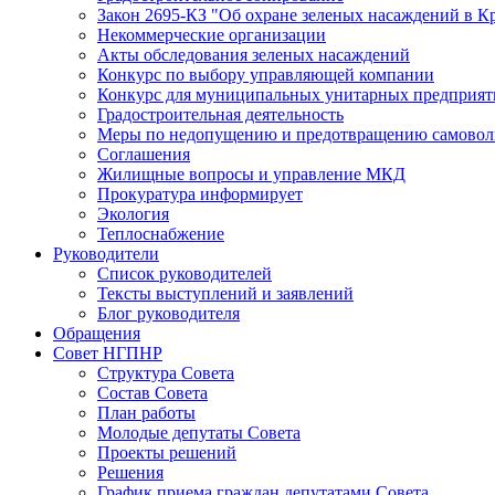
Закон 2695-КЗ "Об охране зеленых насаждений в К
Некоммерческие организации
Акты обследования зеленых насаждений
Конкурс по выбору управляющей компании
Конкурс для муниципальных унитарных предприят
Градостроительная деятельность
Меры по недопущению и предотвращению самоволь
Соглашения
Жилищные вопросы и управление МКД
Прокуратура информирует
Экология
Теплоснабжение
Руководители
Список руководителей
Тексты выступлений и заявлений
Блог руководителя
Обращения
Совет НГПНР
Структура Совета
Состав Совета
План работы
Молодые депутаты Совета
Проекты решений
Решения
График приема граждан депутатами Совета