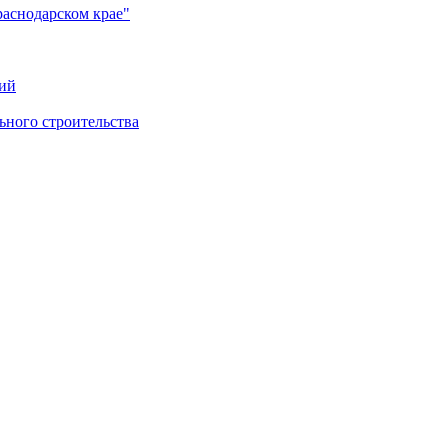
раснодарском крае"
ий
ного строительства