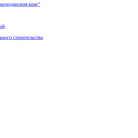
раснодарском крае"
ий
ного строительства