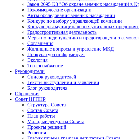
Закон 2695-КЗ "Об охране зеленых насаждений в К
Некоммерческие организации
Акты обследования зеленых насаждений
Конкурс по выбору управляющей компании
Конкурс для муниципальных унитарных предприят
Градостроительная деятельность
Меры по недопущению и предотвращению самоволь
Соглашения
Жилищные вопросы и управление МКД
Прокуратура информирует
Экология
Теплоснабжение
Руководители
Список руководителей
Тексты выступлений и заявлений
Блог руководителя
Обращения
Совет НГПНР
Структура Совета
Состав Совета
План работы
Молодые депутаты Совета
Проекты решений
Решения
График приема граждан депутатами Совета