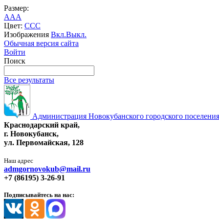
Размер:
A
A
A
Цвет:
C
C
C
Изображения
Вкл.
Выкл.
Обычная версия сайта
Войти
Поиск
Все результаты
Администрация Новокубанского городского поселения
Краснодарский край,
г. Новокубанск,
ул. Первомайская, 128
Наш адрес
admgornovokub@mail.ru
+7 (86195) 3-26-91
Подписывайтесь на нас: