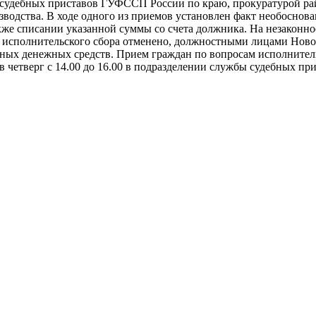
 судебных приставов ГУФССП России по краю, прокуратурой ра
водства. В ходе одного из приемов установлен факт необоснов
также списании указанной суммы со счета должника. На незаконн
ии исполнительского сбора отменено, должностными лицами Но
ных денежных средств. Прием граждан по вопросам исполнитель
четверг с 14.00 до 16.00 в подразделении службы судебных при