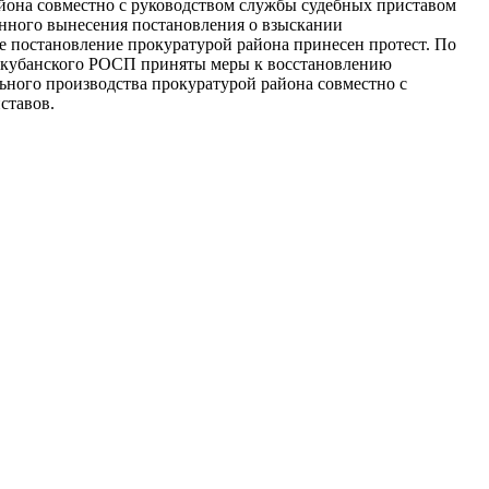
йона совместно с руководством службы судебных приставом
анного вынесения постановления о взыскании
ое постановление прокуратурой района принесен протест. По
вокубанского РОСП приняты меры к восстановлению
ного производства прокуратурой района совместно с
ставов.