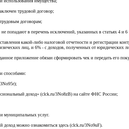
ли использования имущества;
заключен трудовой договор;
 трудовым договорам;
 не попадают в перечень исключений, указанных в статьях 4 и 6 
тавления какой-либо налоговой отчетности и регистрации контр
физических лиц, и 6% - с доходов, полученных от юридических
анное приложение обязан сформировать чек и передать его поку
и способами:
3No95r);
сиональный доход» (clck.ru/3No8zB) на сайте ФНС России;
 и муниципальных услуг.
доход можно ознакомиться здесь (clck.ru/3No9uF).