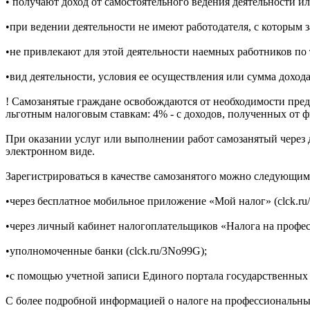
• получают доход от самостоятельного ведения деятельности и
•при ведении деятельности не имеют работодателя, с которым 
•не привлекают для этой деятельности наемных работников по
•вид деятельности, условия ее осуществления или сумма дохода
! Самозанятые граждане освобождаются от необходимости предс
льготным налоговым ставкам: 4% - с доходов, полученных от 
При оказании услуг или выполнении работ самозанятый через д
электронном виде.
Зарегистрироваться в качестве самозанятого можно следующим
•через бесплатное мобильное приложение «Мой налог» (clck.ru/
•через личный кабинет налогоплательщиков «Налога на профес
•уполномоченные банки (clck.ru/3No99G);
•с помощью учетной записи Единого портала государственных
С более подробной информацией о налоге на профессиональный 