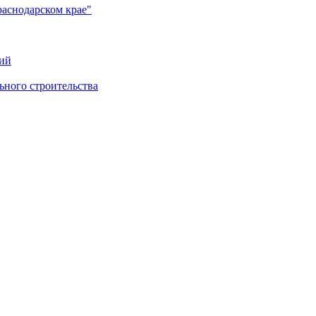
раснодарском крае"
ий
ного строительства