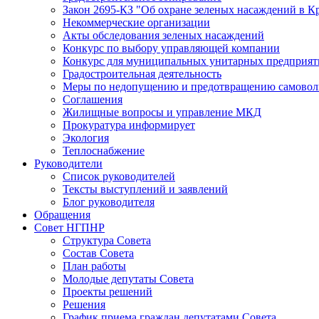
Закон 2695-КЗ "Об охране зеленых насаждений в К
Некоммерческие организации
Акты обследования зеленых насаждений
Конкурс по выбору управляющей компании
Конкурс для муниципальных унитарных предприят
Градостроительная деятельность
Меры по недопущению и предотвращению самоволь
Соглашения
Жилищные вопросы и управление МКД
Прокуратура информирует
Экология
Теплоснабжение
Руководители
Список руководителей
Тексты выступлений и заявлений
Блог руководителя
Обращения
Совет НГПНР
Структура Совета
Состав Совета
План работы
Молодые депутаты Совета
Проекты решений
Решения
График приема граждан депутатами Совета