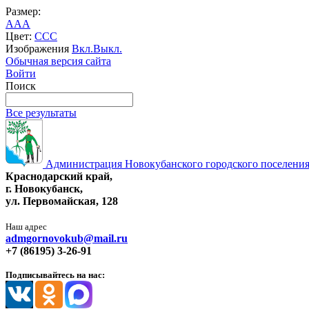
Размер:
A
A
A
Цвет:
C
C
C
Изображения
Вкл.
Выкл.
Обычная версия сайта
Войти
Поиск
Все результаты
Администрация Новокубанского городского поселения
Краснодарский край,
г. Новокубанск,
ул. Первомайская, 128
Наш адрес
admgornovokub@mail.ru
+7 (86195) 3-26-91
Подписывайтесь на нас: